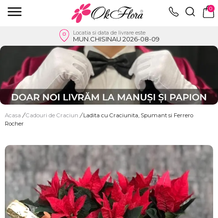
0
Locatia si data de livrare este
MUN.CHISINAU 2026-08-09
Acasa
/
Cadouri de Craciun
/
Ladita cu Craciunita, Spumant si Ferrero
Rocher