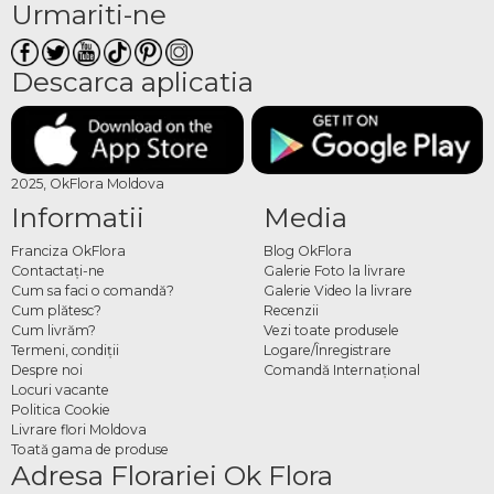
Urmariti-ne
Descarca aplicatia
2025, OkFlora Moldova
Informatii
Media
Franciza OkFlora
Blog OkFlora
Contactaţi-ne
Galerie Foto la livrare
Cum sa faci o comandă?
Galerie Video la livrare
Cum plătesc?
Recenzii
Cum livrăm?
Vezi toate produsele
Termeni, condiţii
Logare/Înregistrare
Despre noi
Comandă Internațional
Locuri vacante
Politica Cookie
Livrare flori Moldova
Toată gama de produse
Adresa Florariei Ok Flora