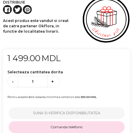
DISTRIBUIE
Acest produs este vandut si creat
de catre partener OkFlora, in
functie de localitatea livrarii.
1 499.00
MDL
Selecteaza cantitatea dorita
-
+
Pentru această dată valoarea minimă a comenzii este
550.00
MDL
SUNA SI VERIFICA DISPONIBILITATEA
Comanda telefonic