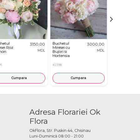
Buchet de
hetul
Buchetul
3150,00
3000,00
Mireasa cu
esei Roz
Miresei cu
MDL
MDL
Orhidee,
mon
Bujori si
Trandafiri si
Hortensia
Frezii
#4037
1
#2398
Cumpara
Cumpara
Cump
Adresa Florariei Ok
Flora
OkFlora, Str. Puskin 44, Chisinau
Luni-Duminică 08:00 - 21:00