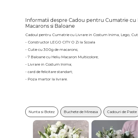
Informatii despre Cadou pentru Cumatrie cu L
Macarons si Baloane
Cadoul pentru Cumatrie cu Livrare in Costum Inima, Lego, Cuti
- Constructor LEGO CITY O Zi la Scoala
- Cutie cu 300g de macarons;
- 7 Baloane cu Heliu Macaron Multicolore;
- Livrare in Costum Inima;
- card de felicitare standart;
- Poza martor la livrare.
Nunta si Botez
Buchete de Mireasa
Cadouri de Paste