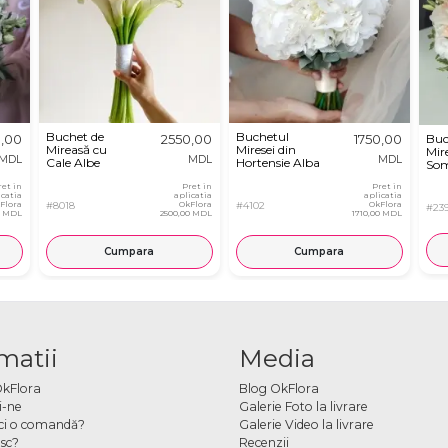
Buchet de
Buchetul
0,00
2550,00
1750,00
Buc
Mireasă cu
Miresei din
Mir
MDL
MDL
MDL
Cale Albe
Hortensie Alba
So
ret in
Pret in
Pret in
icatia
aplicatia
aplicatia
Flora
#8018
OkFlora
#4102
OkFlora
#239
0 MDL
2500,00 MDL
1710,00 MDL
Cumpara
Cumpara
matii
Media
OkFlora
Blog OkFlora
i-ne
Galerie Foto la livrare
ci o comandă?
Galerie Video la livrare
sc?
Recenzii