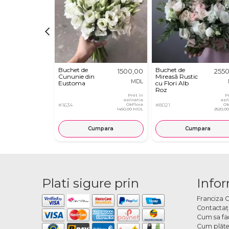
Buchet de
Buchet de
1500,00
255
Cununie din
Mireasă Rustic
MDL
Eustoma
cu Flori Alb
Roz
Pret in
P
aplicatia
apl
#1634
OkFlora
#8021
Ok
1450,00 MDL
2520,0
Cumpara
Cumpara
Plati sigure prin
Infor
Franciza 
Contactaţ
Cum sa fa
Cum plăte