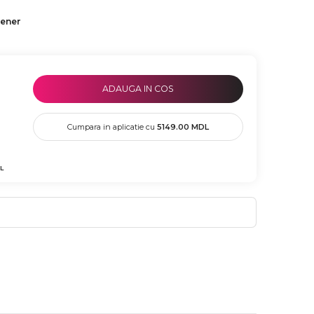
tener
ADAUGA IN COS
Cumpara in aplicatie cu
5149.00
MDL
L