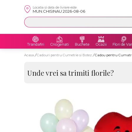
Locatia si data de livrare este
MUN.CHISINAU 2026-08-06
Trandafiri
Criogenati
Buchete
Ocazii
Flori de Va
Acasa
/
Cadouri pentru Cumetrie si Botez
/
Cadou pentru Cumatrie
Unde vrei sa trimiti florile?