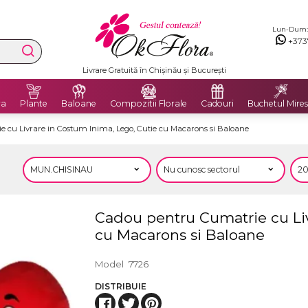
Lun-Dum: 8
+373
Livrare Gratuită în Chișinău și București
ra
Plante
Baloane
Compozitii Florale
Cadouri
Buchetul Mires
 cu Livrare in Costum Inima, Lego, Cutie cu Macarons si Baloane
Cadou pentru Cumatrie cu Liv
cu Macarons si Baloane
Model
7726
DISTRIBUIE