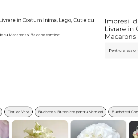
ivrare in Costum Inima, Lego, Cutie cu
Impresii 
Livrare in
e cu Macarons si Baloane contine:
Macarons 
Pentru a lasa o r
Flori de Vara
Buchete si Butoniere pentru Vornicei
Buchete si Com