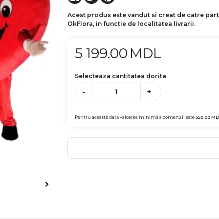
Acest produs este vandut si creat de catre par
OkFlora, in functie de localitatea livrarii.
5 199.00
MDL
Selecteaza cantitatea dorita
-
+
Pentru această dată valoarea minimă a comenzii este
550.00
MD