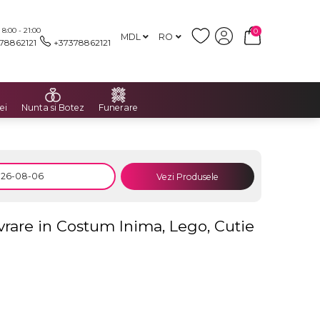
:00 - 21:00
0
MDL
RO
78862121
+37378862121
ei
Nunta si Botez
Funerare
Vezi Produsele
rare in Costum Inima, Lego, Cutie