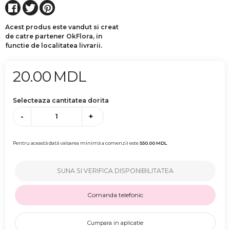
Acest produs este vandut si creat
de catre partener OkFlora, in
functie de localitatea livrarii.
20.00
MDL
Selecteaza cantitatea dorita
-
+
Pentru această dată valoarea minimă a comenzii este
550.00
MDL
SUNA SI VERIFICA DISPONIBILITATEA
Comanda telefonic
Cumpara in aplicatie