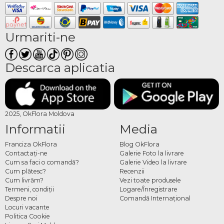
Urmariti-ne
Descarca aplicatia
2025, OkFlora Moldova
Informatii
Media
Franciza OkFlora
Blog OkFlora
Contactaţi-ne
Galerie Foto la livrare
Cum sa faci o comandă?
Galerie Video la livrare
Cum plătesc?
Recenzii
Cum livrăm?
Vezi toate produsele
Termeni, condiţii
Logare/Înregistrare
Despre noi
Comandă Internațional
Locuri vacante
Politica Cookie