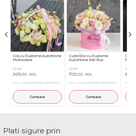
Coș cu Eustome Autohtone
Cutie Roz cu Eustome
Cutie 
Multicolore
Autohtone Alb-Roz
Ferrer
#2485
#2481
#2854
2415,00
1725,00
899,
MDL
MDL
Pret in aplicatia OkFlora
2345,00 MDL
Pret in aplicatia OkFlora
1675,00 MDL
Pret in 
Cumpara
Cumpara
Plati sigure prin