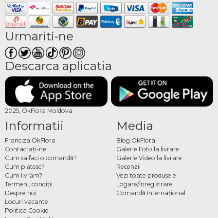
Urmariti-ne
Descarca aplicatia
2025, OkFlora Moldova
Informatii
Media
Franciza OkFlora
Blog OkFlora
Contactaţi-ne
Galerie Foto la livrare
Cum sa faci o comandă?
Galerie Video la livrare
Cum plătesc?
Recenzii
Cum livrăm?
Vezi toate produsele
Termeni, condiţii
Logare/Înregistrare
Despre noi
Comandă Internațional
Locuri vacante
Politica Cookie