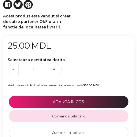
Acest produs este vandut si creat
de catre partener OkFlora, in
functie de localitatea livrarii.
25.00
MDL
Selecteaza cantitatea dorita
-
+
Pentru această dată valoarea minimă a comenzii este
550.00
MDL
ADAUGA IN COS
Comanda telefonic
Cumpara in aplicatie