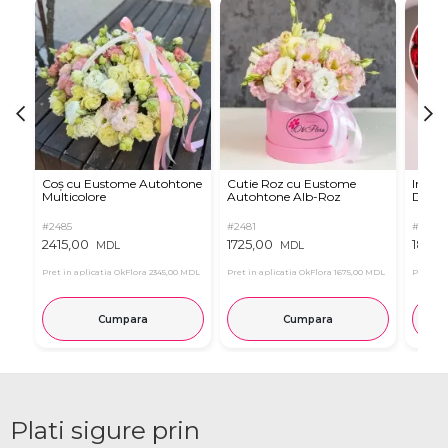
Coș cu Eustome Autohtone
Cutie Roz cu Eustome
Inima 
Multicolore
Autohtone Alb-Roz
Dulciu
#2485
#2481
#2321
2415,00
1725,00
1855,
MDL
MDL
Pret in aplicatia OkFlora
2345,00 MDL
Pret in aplicatia OkFlora
1675,00 MDL
Pret in 
Cumpara
Cumpara
Plati sigure prin