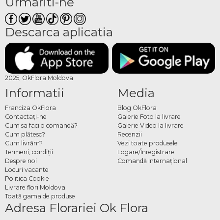
Urmariti-ne
Descarca aplicatia
2025, OkFlora Moldova
Informatii
Media
Franciza OkFlora
Blog OkFlora
Contactaţi-ne
Galerie Foto la livrare
Cum sa faci o comandă?
Galerie Video la livrare
Cum plătesc?
Recenzii
Cum livrăm?
Vezi toate produsele
Termeni, condiţii
Logare/Înregistrare
Despre noi
Comandă Internațional
Locuri vacante
Politica Cookie
Livrare flori Moldova
Toată gama de produse
Adresa Florariei Ok Flora