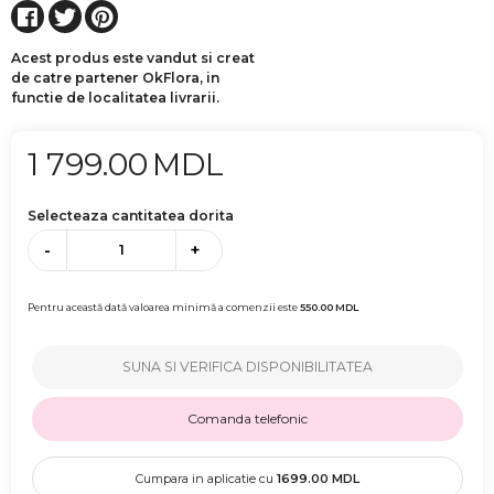
Acest produs este vandut si creat
de catre partener OkFlora, in
functie de localitatea livrarii.
1 799.00
MDL
Selecteaza cantitatea dorita
-
+
Pentru această dată valoarea minimă a comenzii este
550.00
MDL
SUNA SI VERIFICA DISPONIBILITATEA
Comanda telefonic
Cumpara in aplicatie cu
1699.00
MDL