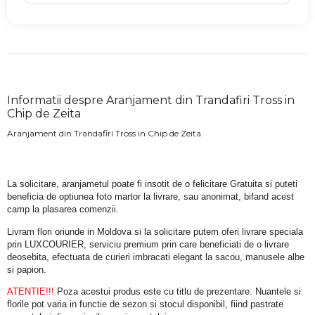
Informatii despre Aranjament din Trandafiri Tross in
Chip de Zeita
Aranjament din Trandafiri Tross in Chip de Zeita
La solicitare, aranjametul poate fi insotit de o felicitare Gratuita si puteti 
beneficia de optiunea foto martor la livrare, sau anonimat, bifand acest 
camp la plasarea comenzii.
Livram flori oriunde in Moldova si la solicitare putem oferi livrare speciala 
prin LUXCOURIER, serviciu premium prin care beneficiati de o livrare 
deosebita, efectuata de curieri imbracati elegant la sacou, manusele albe 
si papion.
ATENTIE!!!
 Poza acestui produs este cu titlu de prezentare. Nuantele si 
florile pot varia in functie de sezon si stocul disponibil, fiind pastrate 