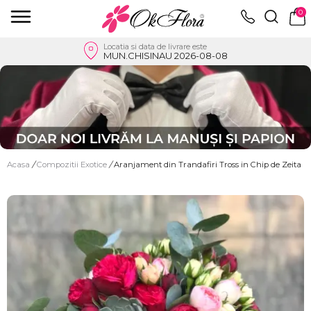
0
Locatia si data de livrare este
MUN.CHISINAU 2026-08-08
Acasa
/
Compozitii Exotice
/
Aranjament din Trandafiri Tross in Chip de Zeita