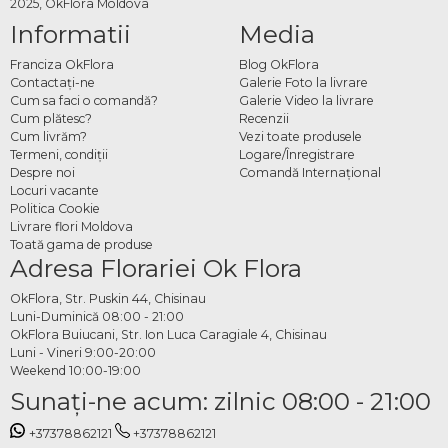
2025, OkFlora Moldova
Informatii
Media
Franciza OkFlora
Blog OkFlora
Contactaţi-ne
Galerie Foto la livrare
Cum sa faci o comandă?
Galerie Video la livrare
Cum plătesc?
Recenzii
Cum livrăm?
Vezi toate produsele
Termeni, condiţii
Logare/Înregistrare
Despre noi
Comandă Internațional
Locuri vacante
Politica Cookie
Livrare flori Moldova
Toată gama de produse
Adresa Florariei Ok Flora
OkFlora, Str. Puskin 44, Chisinau
Luni-Duminică 08:00 - 21:00
OkFlora Buiucani, Str. Ion Luca Caragiale 4, Chisinau
Luni - Vineri 9:00-20:00
Weekend 10:00-19:00
Sunaţi-ne acum: zilnic 08:00 - 21:00
+37378862121
+37378862121