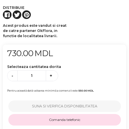
DISTRIBUIE
Acest produs este vandut si creat
de catre partener OkFlora, in
functie de localitatea livrarii.
730.00
MDL
Selecteaza cantitatea dorita
-
+
Pentru această dată valoarea minimă a comenzii este
550.00
MDL
SUNA SI VERIFICA DISPONIBILITATEA
Comanda telefonic