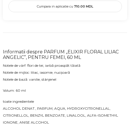
Cumpara in aplicatie cu
710.00
MDL
Informatii despre PARFUM „ELIXIR FLORAL LILIAC
ANGELIC”, PENTRU FEMEI, 60 ML
Notele de vârf: flori de tei, iarbă proaspăt tăiată
Notele de mijloc: liliac, iasomie, nucșoară
Notele de bază: vanilie, stânjenel
Volum: 60 ml
toate ingredientele
ALCOHOL DENAT., PARFUM, AQUA, HYDROXYCITRONELLAL,
CITRONELLOL, BENZYL BENZOATE, LINALOOL, ALFA-ISOMETHYL
IONONE, ANISE ALCOHOL