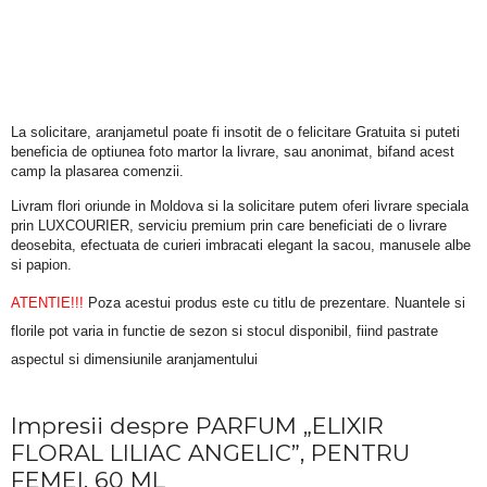
La solicitare, aranjametul poate fi insotit de o felicitare Gratuita si puteti 
beneficia de optiunea foto martor la livrare, sau anonimat, bifand acest 
camp la plasarea comenzii.
Livram flori oriunde in Moldova si la solicitare putem oferi livrare speciala 
prin LUXCOURIER, serviciu premium prin care beneficiati de o livrare 
deosebita, efectuata de curieri imbracati elegant la sacou, manusele albe 
si papion.
ATENTIE!!!
 Poza acestui produs este cu titlu de prezentare. Nuantele si 
florile pot varia in functie de sezon si stocul disponibil, fiind pastrate 
aspectul si dimensiunile aranjamentului
Impresii despre PARFUM „ELIXIR
FLORAL LILIAC ANGELIC”, PENTRU
FEMEI, 60 ML