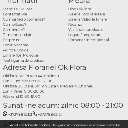
Informatii
Media
Franciza OkFlora
Blog OkFlora
Contactaţi-ne
Galerie Foto la livrare
Cum sa faci o comandă?
Galerie Video la livrare
Cum plătesc?
Recenzii
Cum livrăm?
Vezi toate produsele
Termeni, condiţii
Logare/Înregistrare
Despre noi
Comandă Internațional
Locuri vacante
Politica Cookie
Livrare flori Moldova
Toată gama de produse
Adresa Florariei Ok Flora
OkFlora, Str. Puskin 44, Chisinau
Luni-Duminică 08:00 - 21:00
OkFlora Buiucani, Str. Ion Luca Caragiale 4, Chisinau
Luni - Vineri 9:00-20:00
Weekend 10:00-19:00
Sunaţi-ne acum: zilnic 08:00 - 21:00
+37378862121
+37378862121
E-mail
Acest site foloseste cookies. Navigand in continuare, va exprimati acordul