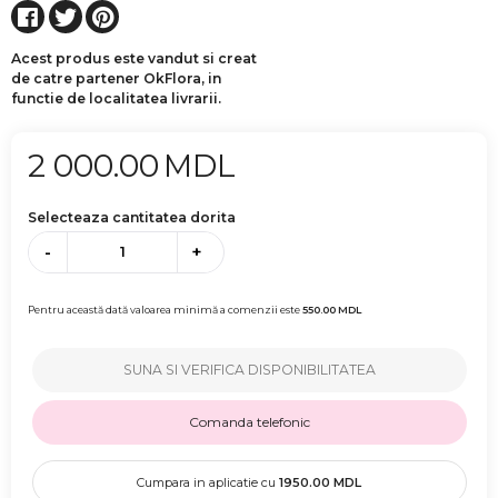
Acest produs este vandut si creat
de catre partener OkFlora, in
functie de localitatea livrarii.
2 000.00
MDL
Selecteaza cantitatea dorita
-
+
Pentru această dată valoarea minimă a comenzii este
550.00
MDL
SUNA SI VERIFICA DISPONIBILITATEA
Comanda telefonic
Cumpara in aplicatie cu
1950.00
MDL