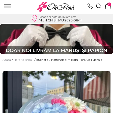
0
Locatia si data de livrare este
MUN.CHISINAU 2026-08-11
Acasa
/
Florarie Ismail
/
Buchet cu Hortensie si Mix din Flori Alb-Fuchsia