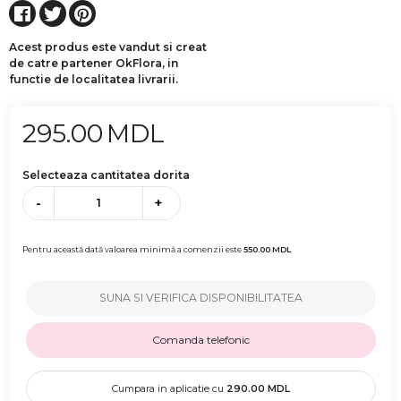
Acest produs este vandut si creat
de catre partener OkFlora, in
functie de localitatea livrarii.
295.00
MDL
Selecteaza cantitatea dorita
-
+
Pentru această dată valoarea minimă a comenzii este
550.00
MDL
SUNA SI VERIFICA DISPONIBILITATEA
Comanda telefonic
Cumpara in aplicatie cu
290.00
MDL