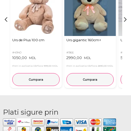
Urs de Plus 100 cm
Urs gigantic 160cm↑
Urs m
#4940
#966
#11
1050,00
2990,00
537,0
MDL
MDL
Pret in aplicatia OkFlora
999,00 MDL
Pret in aplicatia OkFlora
2890,00 MDL
Cumpara
Cumpara
Plati sigure prin