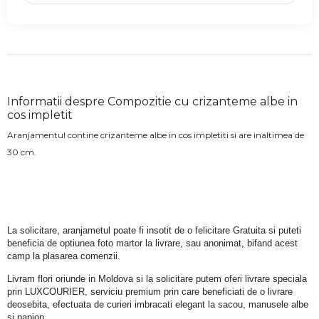
Informatii despre Compozitie cu crizanteme albe in
cos impletit
Aranjamentul contine crizanteme albe in cos impletiti si are inaltimea de
30 cm.
La solicitare, aranjametul poate fi insotit de o felicitare Gratuita si puteti 
beneficia de optiunea foto martor la livrare, sau anonimat, bifand acest 
camp la plasarea comenzii.
Livram flori oriunde in Moldova si la solicitare putem oferi livrare speciala 
prin LUXCOURIER, serviciu premium prin care beneficiati de o livrare 
deosebita, efectuata de curieri imbracati elegant la sacou, manusele albe 
si papion.