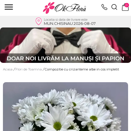
0
Locatia si data de livrare este
MUN.CHISINAU 2026-08-07
Acasa
/
Flori de Toamna
/
Compozitie cu crizanteme albe in cos impletit