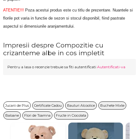
ATENTIE!!!
 Poza acestui produs este cu titlu de prezentare. Nuantele si 
florile pot varia in functie de sezon si stocul disponibil, fiind pastrate 
aspectul si dimensiunile aranjamentului.
Impresii despre Compozitie cu
crizanteme albe in cos impletit
Pentru a lasa o recenzie trebuie sa fiti autentificati
Autentificati-va
Jucarii de Plus
Certificate Cadou
Bauturi Alcoolice
Buchete Mixte
Baloane
Flori de Toamna
Fructe in Ciocolata