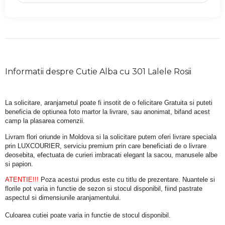
Informatii despre Cutie Alba cu 301 Lalele Rosii
La solicitare, aranjametul poate fi insotit de o felicitare Gratuita si puteti 
beneficia de optiunea foto martor la livrare, sau anonimat, bifand acest 
camp la plasarea comenzii.
Livram flori oriunde in Moldova si la solicitare putem oferi livrare speciala 
prin LUXCOURIER, serviciu premium prin care beneficiati de o livrare 
deosebita, efectuata de curieri imbracati elegant la sacou, manusele albe 
si papion.
ATENTIE!!!
 Poza acestui produs este cu titlu de prezentare. Nuantele si 
florile pot varia in functie de sezon si stocul disponibil, fiind pastrate 
aspectul si dimensiunile aranjamentului.
Culoarea cutiei poate varia in functie de stocul disponibil. 