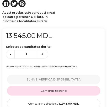
Acest produs este vandut si creat
de catre partener OkFlora, in
functie de localitatea livrarii.
13 545.00
MDL
Selecteaza cantitatea dorita
-
+
Pentru această dată valoarea minimă a comenzii este
550.00
MDL
SUNA SI VERIFICA DISPONIBILITATEA
Comanda telefonic
Cumpara in aplicatie cu
12943.00
MDL