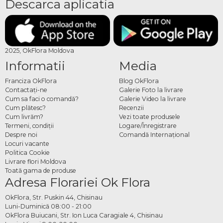
Descarca aplicatia
2025, OkFlora Moldova
Informatii
Media
Franciza OkFlora
Blog OkFlora
Contactaţi-ne
Galerie Foto la livrare
Cum sa faci o comandă?
Galerie Video la livrare
Cum plătesc?
Recenzii
Cum livrăm?
Vezi toate produsele
Termeni, condiţii
Logare/Înregistrare
Despre noi
Comandă Internațional
Locuri vacante
Politica Cookie
Livrare flori Moldova
Toată gama de produse
Adresa Florariei Ok Flora
OkFlora, Str. Puskin 44, Chisinau
Luni-Duminică 08:00 - 21:00
OkFlora Buiucani, Str. Ion Luca Caragiale 4, Chisinau