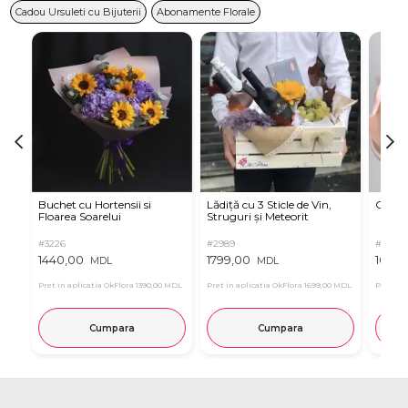
Cadou Ursuleti cu Bijuterii
Abonamente Florale
Buchet cu Hortensii si
Lădiță cu 3 Sticle de Vin,
Criza
Floarea Soarelui
Struguri și Meteorit
#3226
#2989
#3266
1440,00
1799,00
1095,
MDL
MDL
Pret in aplicatia OkFlora
1390,00 MDL
Pret in aplicatia OkFlora
1699,00 MDL
Pret in 
Cumpara
Cumpara