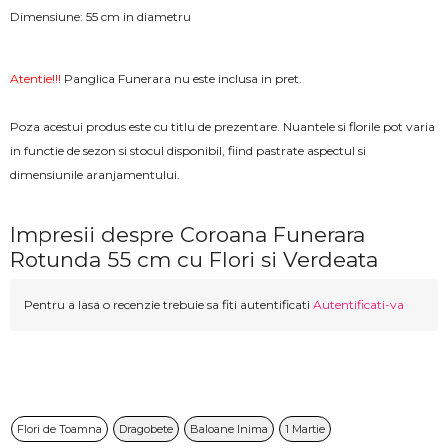
Dimensiune: 55 cm in diametru
Atentie!!!
Panglica Funerara nu este inclusa in pret.
Poza acestui produs este cu titlu de prezentare. Nuantele si florile pot varia
in functie de sezon si stocul disponibil, fiind pastrate aspectul si
dimensiunile aranjamentului.
Impresii despre Coroana Funerara
Rotunda 55 cm cu Flori si Verdeata
Pentru a lasa o recenzie trebuie sa fiti autentificati
Autentificati-va
Flori de Toamna
Dragobete
Baloane Inima
1 Martie