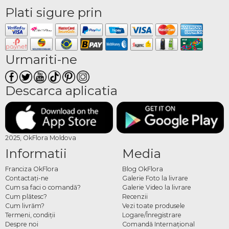
Plati sigure prin
Urmariti-ne
Descarca aplicatia
2025, OkFlora Moldova
Informatii
Media
Franciza OkFlora
Blog OkFlora
Contactaţi-ne
Galerie Foto la livrare
Cum sa faci o comandă?
Galerie Video la livrare
Cum plătesc?
Recenzii
Cum livrăm?
Vezi toate produsele
Termeni, condiţii
Logare/Înregistrare
Despre noi
Comandă Internațional