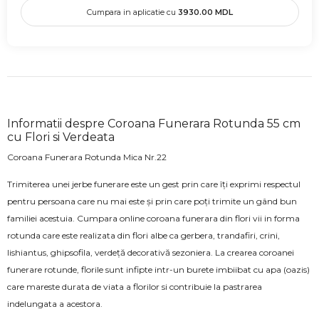
Cumpara in aplicatie cu
3930.00
MDL
Informatii despre Coroana Funerara Rotunda 55 cm
cu Flori si Verdeata
Coroana Funerara Rotunda Mica Nr.22
Trimiterea unei jerbe funerare este un gest prin care îți exprimi respectul
pentru persoana care nu mai este și prin care poți trimite un gând bun
familiei acestuia. Cumpara online coroana funerara din flori vii in forma
rotunda care este realizata din flori albe ca gerbera, trandafiri, crini,
lishiantus, ghipsofila, verdeță decorativă sezoniera. La crearea coroanei
funerare rotunde, florile sunt infipte intr-un burete imbiibat cu apa (oazis)
care mareste durata de viata a florilor si contribuie la pastrarea
indelungata a acestora.