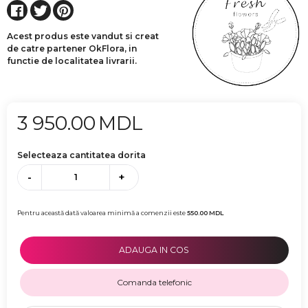
Acest produs este vandut si creat
de catre partener OkFlora, in
functie de localitatea livrarii.
3 950.00
MDL
Selecteaza cantitatea dorita
-
+
Pentru această dată valoarea minimă a comenzii este
550.00
MDL
ADAUGA IN COS
Comanda telefonic