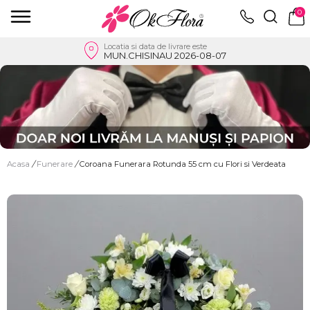
0
Locatia si data de livrare este
MUN.CHISINAU 2026-08-07
Acasa
/
Funerare
/
Coroana Funerara Rotunda 55 cm cu Flori si Verdeata