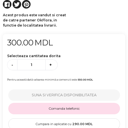
Acest produs este vandut si creat
de catre partener OkFlora, in
functie de localitatea livrarii.
300.00
MDL
Selecteaza cantitatea dorita
-
+
Pentru această dată valoarea minimă a comenzii este
550.00
MDL
SUNA SI VERIFICA DISPONIBILITATEA
Comanda telefonic
Cumpara in aplicatie cu
290.00
MDL