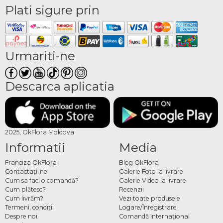
Plati sigure prin
Urmariti-ne
Descarca aplicatia
2025, OkFlora Moldova
Informatii
Media
Franciza OkFlora
Blog OkFlora
Contactaţi-ne
Galerie Foto la livrare
Cum sa faci o comandă?
Galerie Video la livrare
Cum plătesc?
Recenzii
Cum livrăm?
Vezi toate produsele
Termeni, condiţii
Logare/Înregistrare
Despre noi
Comandă Internațional