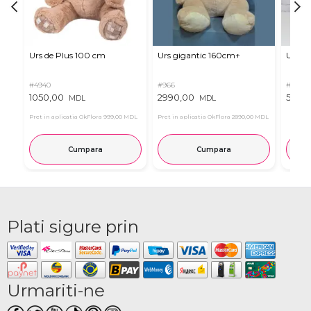
Urs de Plus 100 cm
Urs gigantic 160cm↑
Urs m
#4940
#966
#11
1050,00
2990,00
537,0
MDL
MDL
Pret in aplicatia OkFlora
999,00 MDL
Pret in aplicatia OkFlora
2890,00 MDL
Cumpara
Cumpara
Plati sigure prin
Urmariti-ne