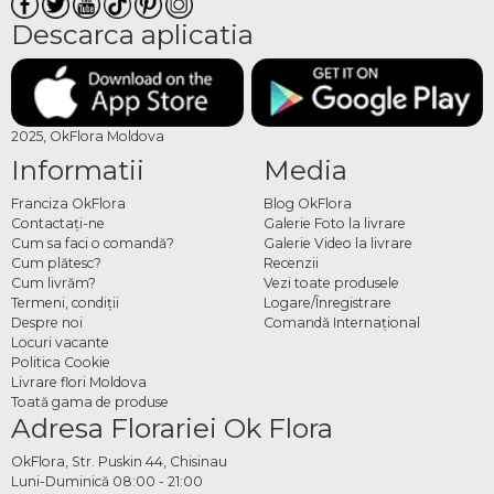
Descarca aplicatia
2025, OkFlora Moldova
Informatii
Media
Franciza OkFlora
Blog OkFlora
Contactaţi-ne
Galerie Foto la livrare
Cum sa faci o comandă?
Galerie Video la livrare
Cum plătesc?
Recenzii
Cum livrăm?
Vezi toate produsele
Termeni, condiţii
Logare/Înregistrare
Despre noi
Comandă Internațional
Locuri vacante
Politica Cookie
Livrare flori Moldova
Toată gama de produse
Adresa Florariei Ok Flora
OkFlora, Str. Puskin 44, Chisinau
Luni-Duminică 08:00 - 21:00