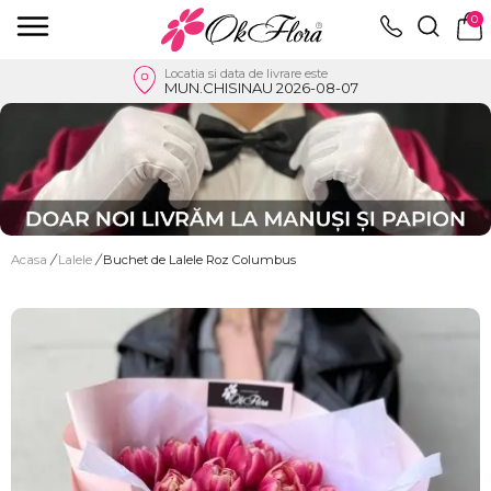
0
Locatia si data de livrare este
MUN.CHISINAU 2026-08-07
Acasa
/
Lalele
/
Buchet de Lalele Roz Columbus