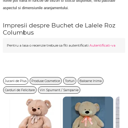
florile pot varia in functie de sezon si stocul disponibil, fiind pastrate 
aspectul si dimensiunile aranjamentului.
Impresii despre Buchet de Lalele Roz
Columbus
Pentru a lasa o recenzie trebuie sa fiti autentificati
Autentificati-va
Jucarii de Plus
Produse Cosmetice
Torturi
Baloane Inima
Carduri de Felicitare
Vin Spumant / Sampanie