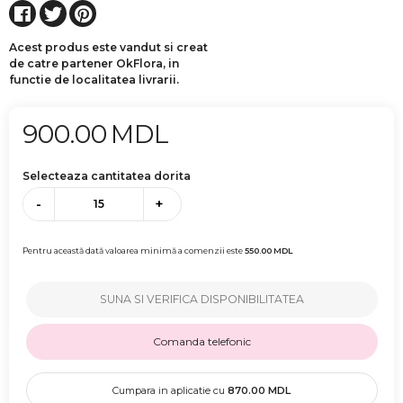
Acest produs este vandut si creat
de catre partener OkFlora, in
functie de localitatea livrarii.
900.00
MDL
Selecteaza cantitatea dorita
-
+
Pentru această dată valoarea minimă a comenzii este
550.00
MDL
SUNA SI VERIFICA DISPONIBILITATEA
Comanda telefonic
Cumpara in aplicatie cu
870.00
MDL