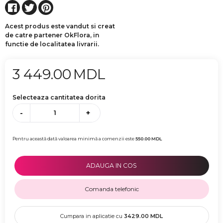
Acest produs este vandut si creat
de catre partener OkFlora, in
functie de localitatea livrarii.
3 449.00
MDL
Selecteaza cantitatea dorita
-
+
Pentru această dată valoarea minimă a comenzii este
550.00
MDL
ADAUGA IN COS
Comanda telefonic
Cumpara in aplicatie cu
3429.00
MDL