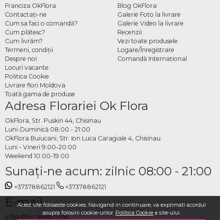
Franciza OkFlora
Blog OkFlora
Contactaţi-ne
Galerie Foto la livrare
Cum sa faci o comandă?
Galerie Video la livrare
Cum plătesc?
Recenzii
Cum livrăm?
Vezi toate produsele
Termeni, condiţii
Logare/Înregistrare
Despre noi
Comandă Internațional
Locuri vacante
Politica Cookie
Livrare flori Moldova
Toată gama de produse
Adresa Florariei Ok Flora
OkFlora, Str. Puskin 44, Chisinau
Luni-Duminică 08:00 - 21:00
OkFlora Buiucani, Str. Ion Luca Caragiale 4, Chisinau
Luni - Vineri 9:00-20:00
Weekend 10:00-19:00
Sunaţi-ne acum: zilnic 08:00 - 21:00
+37378862121
+37378862121
E-mail
Acest site foloseste cookies. Navigand in continuare, va exprimati acordul
asupra folosirii cookie-urilor.
Politica Cookie
a site-ului
office@livrareflori.md