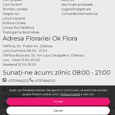
Cum livrăm?
Vezi toate produsele
Termeni, condiţii
Logare/Înregistrare
Despre noi
Comandă Internațional
Locuri vacante
Politica Cookie
Livrare flori Moldova
Toată gama de produse
Adresa Florariei Ok Flora
OkFlora, Str. Puskin 44, Chisinau
Luni-Duminică 08:00 - 21:00
OkFlora Buiucani, Str. Ion Luca Caragiale 4, Chisinau
Luni - Vineri 9:00-20:00
Weekend 10:00-19:00
Sunaţi-ne acum: zilnic 08:00 - 21:00
+37378862121
+37378862121
E-mail
Acest site foloseste cookies. Navigand in continuare, va exprimati acordul
asupra folosirii cookie-urilor.
Politica Cookie
a site-ului
office@livrareflori.md
Accept
Ne puteți contacta:
Cancel
whatsapp
,
messenger