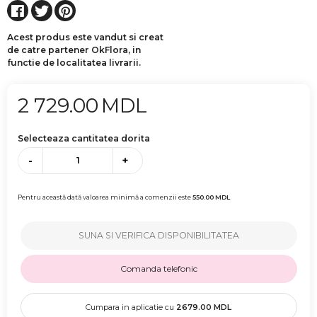
Acest produs este vandut si creat
de catre partener OkFlora, in
functie de localitatea livrarii.
2 729.00
MDL
Selecteaza cantitatea dorita
-
+
Pentru această dată valoarea minimă a comenzii este
550.00
MDL
SUNA SI VERIFICA DISPONIBILITATEA
Comanda telefonic
Cumpara in aplicatie cu
2679.00
MDL