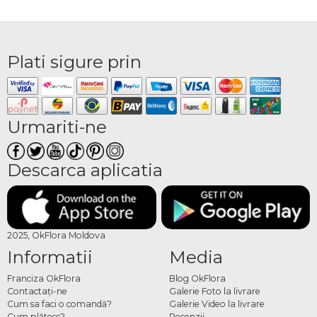
Plati sigure prin
Urmariti-ne
Descarca aplicatia
2025, OkFlora Moldova
Informatii
Media
Franciza OkFlora
Blog OkFlora
Contactaţi-ne
Galerie Foto la livrare
Cum sa faci o comandă?
Galerie Video la livrare
Cum plătesc?
Recenzii