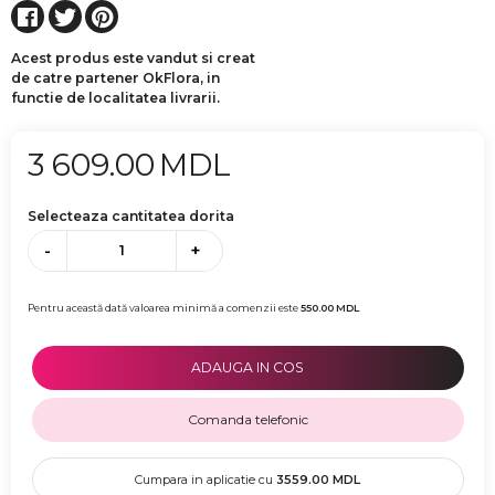
Acest produs este vandut si creat
de catre partener OkFlora, in
functie de localitatea livrarii.
3 609.00
MDL
Selecteaza cantitatea dorita
-
+
Pentru această dată valoarea minimă a comenzii este
550.00
MDL
ADAUGA IN COS
Comanda telefonic
Cumpara in aplicatie cu
3559.00
MDL