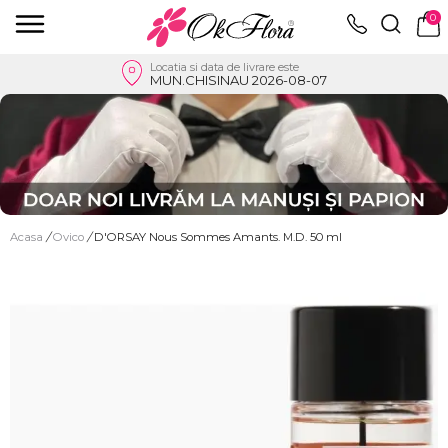
0
Locatia si data de livrare este
MUN.CHISINAU 2026-08-07
Acasa
/
Ovico
/
D'ORSAY Nous Sommes Amants. M.D. 50 ml