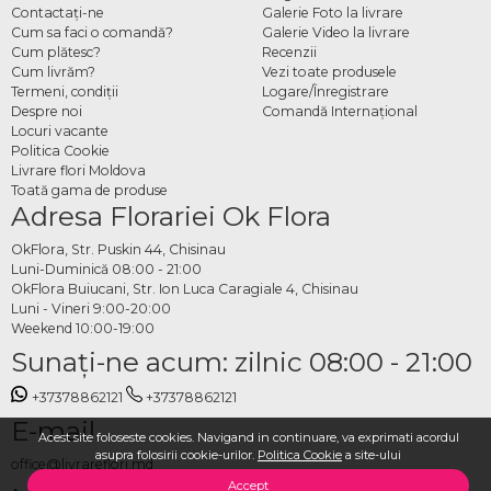
Contactaţi-ne
Galerie Foto la livrare
Cum sa faci o comandă?
Galerie Video la livrare
Cum plătesc?
Recenzii
Cum livrăm?
Vezi toate produsele
Termeni, condiţii
Logare/Înregistrare
Despre noi
Comandă Internațional
Locuri vacante
Politica Cookie
Livrare flori Moldova
Toată gama de produse
Adresa Florariei Ok Flora
OkFlora, Str. Puskin 44, Chisinau
Luni-Duminică 08:00 - 21:00
OkFlora Buiucani, Str. Ion Luca Caragiale 4, Chisinau
Luni - Vineri 9:00-20:00
Weekend 10:00-19:00
Sunaţi-ne acum: zilnic 08:00 - 21:00
+37378862121
+37378862121
E-mail
Acest site foloseste cookies. Navigand in continuare, va exprimati acordul
asupra folosirii cookie-urilor.
Politica Cookie
a site-ului
office@livrareflori.md
Accept