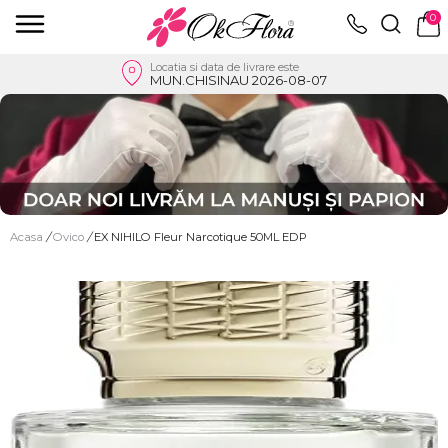
0
Locatia si data de livrare este
MUN.CHISINAU 2026-08-07
Acasa
/
Ovico
/
EX NIHILO Fleur Narcotique 50ML EDP