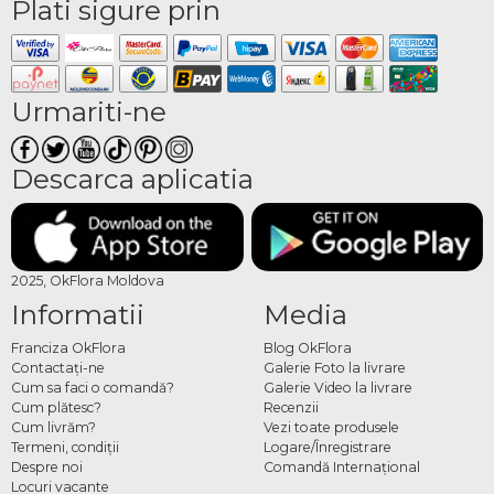
Plati sigure prin
Urmariti-ne
Descarca aplicatia
2025, OkFlora Moldova
Informatii
Media
Franciza OkFlora
Blog OkFlora
Contactaţi-ne
Galerie Foto la livrare
Cum sa faci o comandă?
Galerie Video la livrare
Cum plătesc?
Recenzii
Cum livrăm?
Vezi toate produsele
Termeni, condiţii
Logare/Înregistrare
Despre noi
Comandă Internațional
Locuri vacante