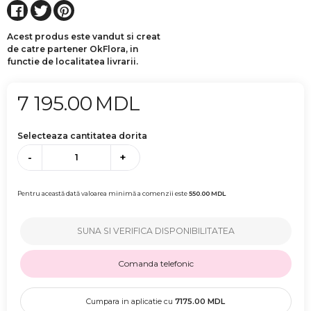
Acest produs este vandut si creat
de catre partener OkFlora, in
functie de localitatea livrarii.
7 195.00
MDL
Selecteaza cantitatea dorita
-
+
Pentru această dată valoarea minimă a comenzii este
550.00
MDL
SUNA SI VERIFICA DISPONIBILITATEA
Comanda telefonic
Cumpara in aplicatie cu
7175.00
MDL