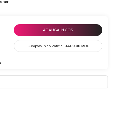
tener
ADAUGA IN COS
Cumpara in aplicatie cu
4669.00
MDL
L