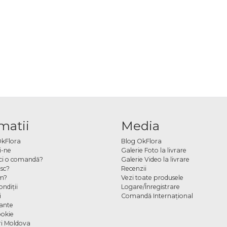
matii
Media
OkFlora
Blog OkFlora
i-ne
Galerie Foto la livrare
ci o comandă?
Galerie Video la livrare
sc?
Recenzii
m?
Vezi toate produsele
ndiţii
Logare/Înregistrare
i
Comandă Internațional
cante
ookie
ori Moldova