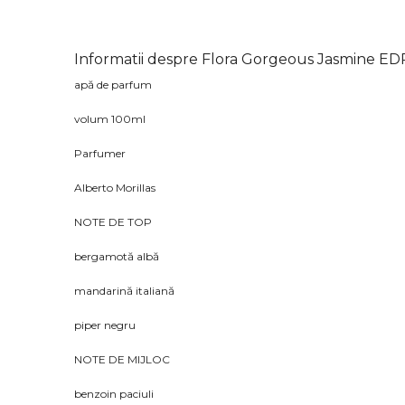
Informatii despre Flora Gorgeous Jasmine E
apă de parfum
volum 100ml
Parfumer
Alberto Morillas
NOTE DE TOP
bergamotă albă
mandarină italiană
piper negru
NOTE DE MIJLOC
benzoin paciuli