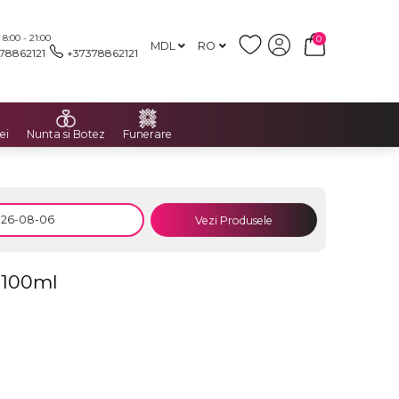
:00 - 21:00
0
MDL
RO
78862121
+37378862121
ei
Nunta si Botez
Funerare
Vezi Produsele
 100ml