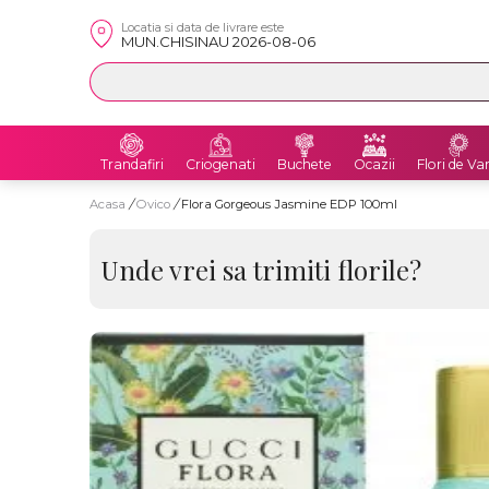
Locatia si data de livrare este
MUN.CHISINAU 2026-08-06
Trandafiri
Criogenati
Buchete
Ocazii
Flori de Va
Acasa
/
Ovico
/
Flora Gorgeous Jasmine EDP 100ml
Unde vrei sa trimiti florile?