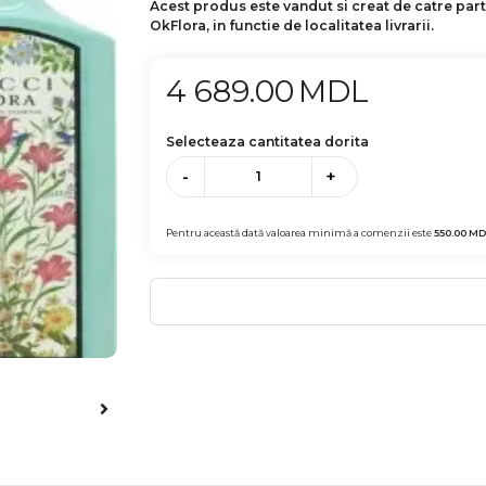
Acest produs este vandut si creat de catre par
OkFlora, in functie de localitatea livrarii.
4 689.00
MDL
Selecteaza cantitatea dorita
-
+
Pentru această dată valoarea minimă a comenzii este
550.00
MD