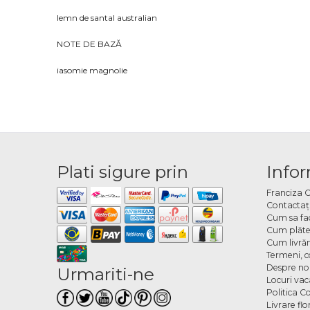
lemn de santal australian
NOTE DE BAZĂ
iasomie magnolie
Plati sigure prin
Infor
Franciza 
Contactaţ
Cum sa fa
Cum plăte
Cum livră
Termeni, co
Despre no
Urmariti-ne
Locuri va
Politica C
Livrare fl