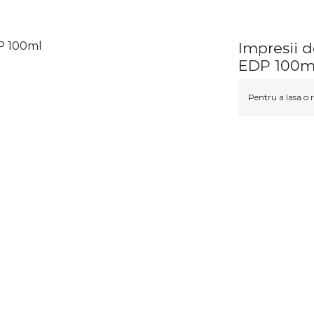
DP 100ml
Impresii 
EDP 100m
Pentru a lasa o r