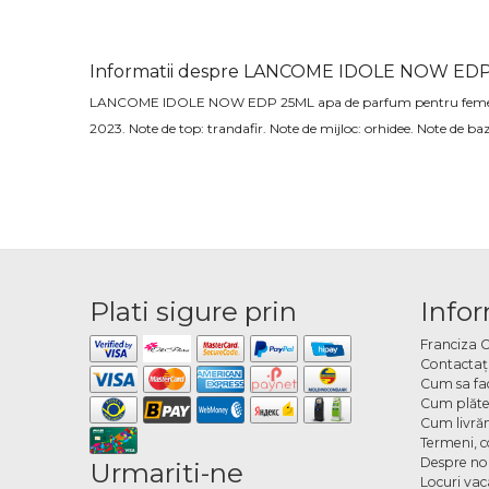
Informatii despre LANCOME IDOLE NOW ED
LANCOME IDOLE NOW EDP 25ML apa de parfum pentru feme
2023.
Note de top: trandafir
. Note de mijloc: orhidee
. Note de ba
Plati sigure prin
Infor
Franciza 
Contactaţ
Cum sa fa
Cum plăte
Cum livră
Termeni, co
Despre no
Urmariti-ne
Locuri va