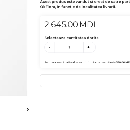
Acest produs este vandut si creat de catre par
OkFlora, in functie de localitatea livrarii.
2 645.00
MDL
Selecteaza cantitatea dorita
-
+
Pentru această dată valoarea minimă a comenzii este
550.00
MD