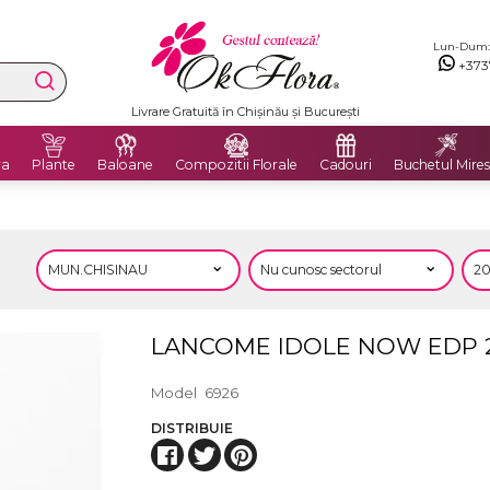
Lun-Dum: 8
+373
Livrare Gratuită în Chișinău și București
ra
Plante
Baloane
Compozitii Florale
Cadouri
Buchetul Mires
LANCOME IDOLE NOW EDP 
Model
6926
DISTRIBUIE