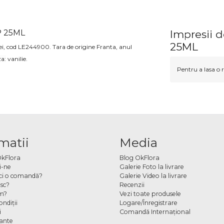
P 25ML
Impresii
25ML
i,
cod
LE244900
.
Tara de origine Franta, anul
za:
vanilie.
Pentru a lasa o r
matii
Media
OkFlora
Blog OkFlora
i-ne
Galerie Foto la livrare
ci o comandă?
Galerie Video la livrare
sc?
Recenzii
m?
Vezi toate produsele
ndiţii
Logare/Înregistrare
i
Comandă Internațional
cante