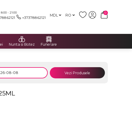
:00 - 21:00
0
MDL
RO
78862121
+37378862121
ei
Nunta si Botez
Funerare
Vezi Produsele
25ML