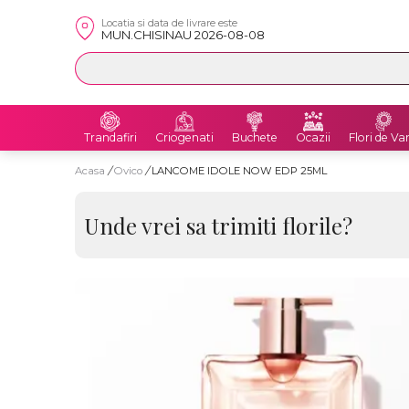
Locatia si data de livrare este
MUN.CHISINAU 2026-08-08
Trandafiri
Criogenati
Buchete
Ocazii
Flori de Va
Acasa
/
Ovico
/
LANCOME IDOLE NOW EDP 25ML
Unde vrei sa trimiti florile?