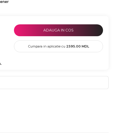
tener
ADAUGA IN COS
Cumpara in aplicatie cu
2595.00
MDL
L