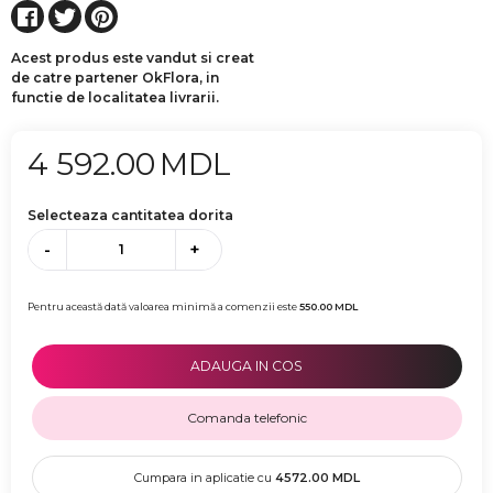
Acest produs este vandut si creat
de catre partener OkFlora, in
functie de localitatea livrarii.
4 592.00
MDL
Selecteaza cantitatea dorita
-
+
Pentru această dată valoarea minimă a comenzii este
550.00
MDL
ADAUGA IN COS
Comanda telefonic
Cumpara in aplicatie cu
4572.00
MDL