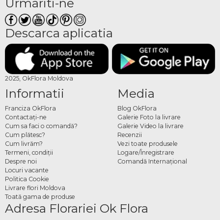
Urmariti-ne
Descarca aplicatia
2025, OkFlora Moldova
Informatii
Media
Franciza OkFlora
Blog OkFlora
Contactaţi-ne
Galerie Foto la livrare
Cum sa faci o comandă?
Galerie Video la livrare
Cum plătesc?
Recenzii
Cum livrăm?
Vezi toate produsele
Termeni, condiţii
Logare/Înregistrare
Despre noi
Comandă Internațional
Locuri vacante
Politica Cookie
Livrare flori Moldova
Toată gama de produse
Adresa Florariei Ok Flora