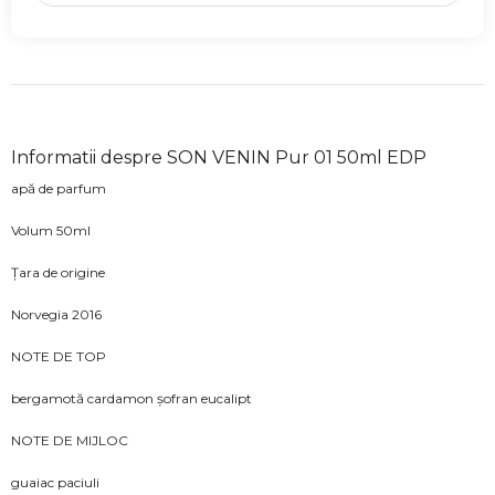
Informatii despre SON VENIN Pur 01 50ml EDP
apă de parfum
Volum 50ml
Țara de origine
Norvegia 2016
NOTE DE TOP
bergamotă cardamon șofran eucalipt
NOTE DE MIJLOC
guaiac paciuli