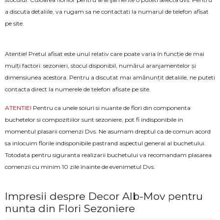
a discuta detaliile, va rugam sa ne contactati la numarul de telefon afisat
pe site.
Atentie! Pretul afisat este unul relativ care poate varia în funcție de mai
mulți factori: sezonieri, stocul disponibil, numărul aranjamentelor și
dimensiunea acestora. Pentru a discutat mai amănunțit detaliile, ne puteti
contacta direct la numerele de telefon afisate pe site.
ATENTIE!
Pentru ca unele soiuri si nuante de flori din componenta
buchetelor si compozitiilor sunt sezoniere, pot fi indisponibile in
momentul plasarii comenzi Dvs. Ne asumam dreptul ca de comun acord
sa inlocuim florile indisponibile pastrand aspectul general al buchetului.
Totodata pentru siguranta realizarii buchetului va recomandam plasarea
comenzii cu minim 10 zile înainte de evenimetul Dvs.
Impresii despre Decor Alb-Mov pentru
nunta din Flori Sezoniere