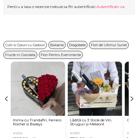
Pentru a lasa o recenzie trebuie sa fiti autentificati
Autentificati-va
Cutii si Cosuri cu Cadouri
Baloane
Dragobete
Flori de Ultimul Sunet
Fructe in Ciocolata
Flori Pentru Evenimente
Inima cu Trandafiri, Ferrero
Lădiță cu 3 Sticle de Vin,
Cutie 
Rocher si Baileys
Struguri și Meteorit
#4926
#2989
#2797