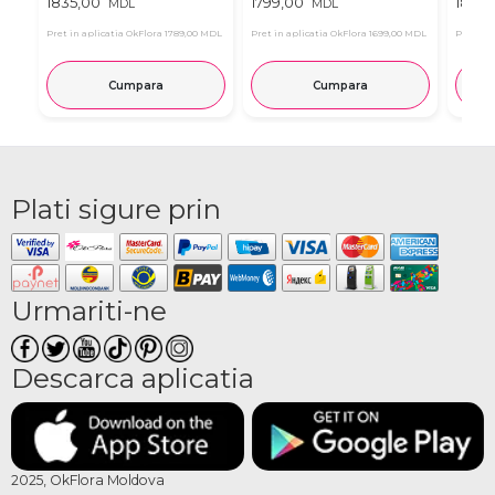
1835,00
1799,00
1850,
MDL
MDL
Pret in aplicatia OkFlora
1789,00 MDL
Pret in aplicatia OkFlora
1699,00 MDL
Pret in 
Cumpara
Cumpara
Plati sigure prin
Urmariti-ne
Descarca aplicatia
2025, OkFlora Moldova