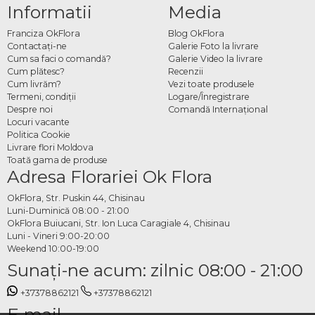
Informatii
Media
Franciza OkFlora
Blog OkFlora
Contactaţi-ne
Galerie Foto la livrare
Cum sa faci o comandă?
Galerie Video la livrare
Cum plătesc?
Recenzii
Cum livrăm?
Vezi toate produsele
Termeni, condiţii
Logare/Înregistrare
Despre noi
Comandă Internațional
Locuri vacante
Politica Cookie
Livrare flori Moldova
Toată gama de produse
Adresa Florariei Ok Flora
OkFlora, Str. Puskin 44, Chisinau
Luni-Duminică 08:00 - 21:00
OkFlora Buiucani, Str. Ion Luca Caragiale 4, Chisinau
Luni - Vineri 9:00-20:00
Weekend 10:00-19:00
Sunaţi-ne acum: zilnic 08:00 - 21:00
+37378862121
+37378862121
E-mail