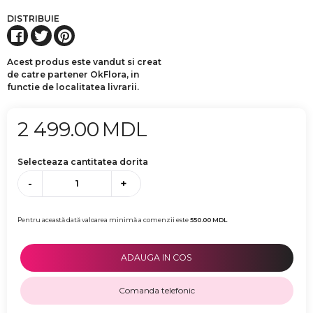
DISTRIBUIE
Acest produs este vandut si creat
de catre partener OkFlora, in
functie de localitatea livrarii.
2 499.00
MDL
Selecteaza cantitatea dorita
-
+
Pentru această dată valoarea minimă a comenzii este
550.00
MDL
ADAUGA IN COS
Comanda telefonic