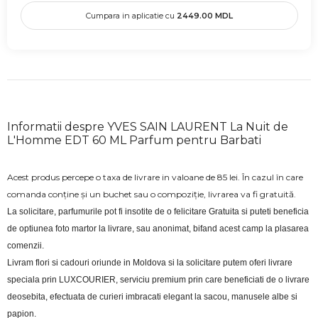
Cumpara in aplicatie cu
2449.00
MDL
Informatii despre YVES SAIN LAURENT La Nuit de
L'Homme EDT 60 ML Parfum pentru Barbati
Acest produs percepe o taxa de livrare in valoane de 85 lei. În cazul în care
comanda conține și un buchet sau o compoziție, livrarea va fi gratuită.
La solicitare, parfumurile pot fi insotite de o felicitare Gratuita si puteti beneficia 
de optiunea foto martor la livrare, sau anonimat, bifand acest camp la plasarea 
comenzii.
Livram flori si cadouri oriunde in Moldova si la solicitare putem oferi livrare 
speciala prin LUXCOURIER, serviciu premium prin care beneficiati de o livrare 
deosebita, efectuata de curieri imbracati elegant la sacou, manusele albe si 
papion.