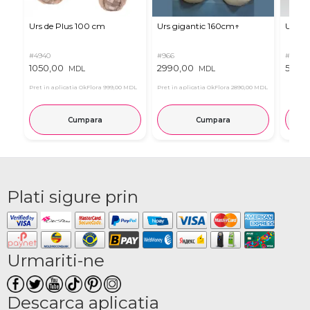
Urs de Plus 100 cm
Urs gigantic 160cm↑
Urs m
#4940
#966
#11
1050,00
2990,00
537,0
MDL
MDL
Pret in aplicatia OkFlora
999,00 MDL
Pret in aplicatia OkFlora
2890,00 MDL
Cumpara
Cumpara
Plati sigure prin
Urmariti-ne
Descarca aplicatia