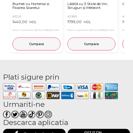
Buchet cu Hortensii si
Lădiță cu 3 Sticle de Vin,
Criza
Floarea Soarelui
Struguri și Meteorit
#3226
#2989
#3266
1440,00
1799,00
1095,
MDL
MDL
Pret in aplicatia OkFlora
1390,00 MDL
Pret in aplicatia OkFlora
1699,00 MDL
Pret in 
Cumpara
Cumpara
Plati sigure prin
Urmariti-ne
Descarca aplicatia