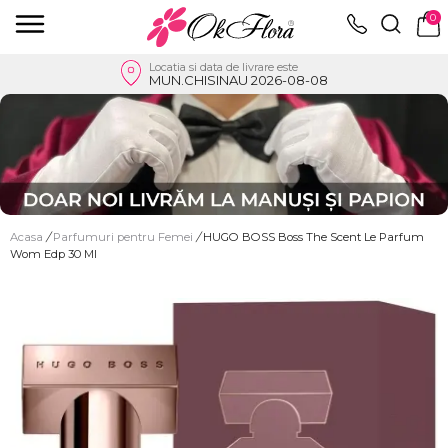
0
Locatia si data de livrare este
MUN.CHISINAU 2026-08-08
Acasa
/
Parfumuri pentru Femei
/
HUGO BOSS Boss The Scent Le Parfum
Wom Edp 30 Ml