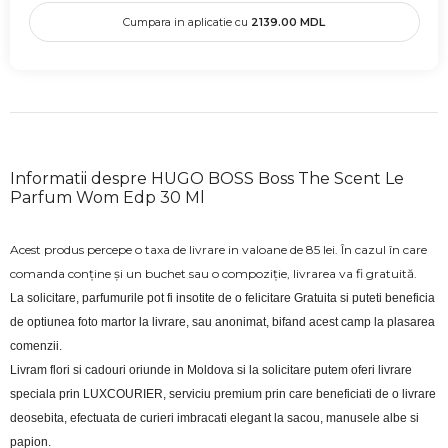
Cumpara in aplicatie cu
2139.00
MDL
Informatii despre HUGO BOSS Boss The Scent Le
Parfum Wom Edp 30 Ml
Acest produs percepe o taxa de livrare in valoane de 85 lei. În cazul în care
comanda conține și un buchet sau o compoziție, livrarea va fi gratuită.
La solicitare, parfumurile pot fi insotite de o felicitare Gratuita si puteti beneficia 
de optiunea foto martor la livrare, sau anonimat, bifand acest camp la plasarea 
comenzii.
Livram flori si cadouri oriunde in Moldova si la solicitare putem oferi livrare 
speciala prin LUXCOURIER, serviciu premium prin care beneficiati de o livrare 
deosebita, efectuata de curieri imbracati elegant la sacou, manusele albe si 
papion.