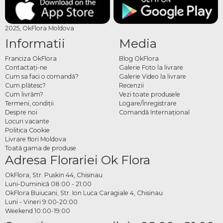
2025, OkFlora Moldova
Informatii
Media
Franciza OkFlora
Blog OkFlora
Contactaţi-ne
Galerie Foto la livrare
Cum sa faci o comandă?
Galerie Video la livrare
Cum plătesc?
Recenzii
Cum livrăm?
Vezi toate produsele
Termeni, condiţii
Logare/Înregistrare
Despre noi
Comandă Internațional
Locuri vacante
Politica Cookie
Livrare flori Moldova
Toată gama de produse
Adresa Florariei Ok Flora
OkFlora, Str. Puskin 44, Chisinau
Luni-Duminică 08:00 - 21:00
OkFlora Buiucani, Str. Ion Luca Caragiale 4, Chisinau
Luni - Vineri 9:00-20:00
Weekend 10:00-19:00