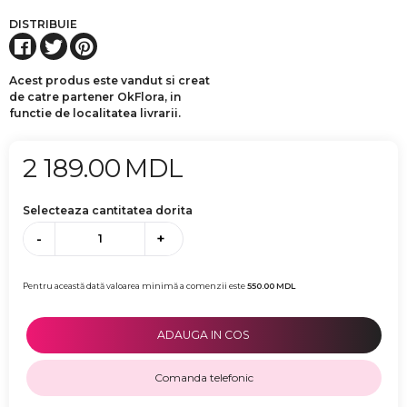
DISTRIBUIE
Acest produs este vandut si creat
de catre partener OkFlora, in
functie de localitatea livrarii.
2 189.00
MDL
Selecteaza cantitatea dorita
-
+
Pentru această dată valoarea minimă a comenzii este
550.00
MDL
ADAUGA IN COS
Comanda telefonic