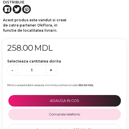
DISTRIBUIE
Acest produs este vandut si creat
de catre partener OkFlora, in
functie de localitatea livrarii.
258.00
MDL
Selecteaza cantitatea dorita
-
+
Pentru această dată valoarea minimă a comenzii este
550.00
MDL
ADAUGA IN COS
Comanda telefonic