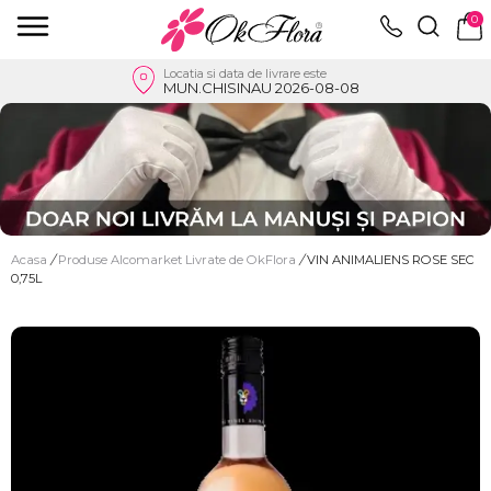
0
Locatia si data de livrare este
MUN.CHISINAU 2026-08-08
Acasa
/
Produse Alcomarket Livrate de OkFlora
/
VIN ANIMALIENS ROSE SEC
0,75L