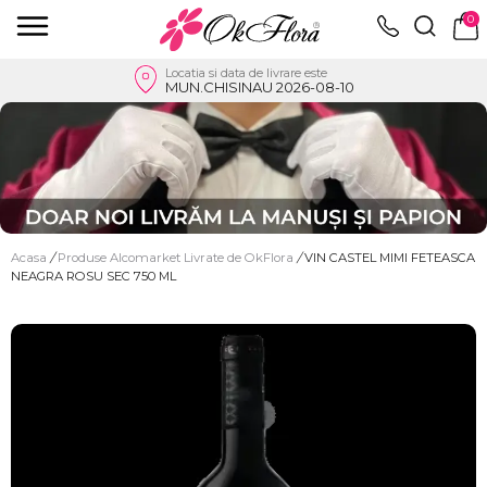
0
Locatia si data de livrare este
MUN.CHISINAU 2026-08-10
Acasa
/
Produse Alcomarket Livrate de OkFlora
/
VIN CASTEL MIMI FETEASCA
NEAGRA ROSU SEC 750 ML