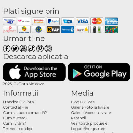
Plati sigure prin
Urmariti-ne
Descarca aplicatia
2025, OkFlora Moldova
Informatii
Media
Franciza OkFlora
Blog OkFlora
Contactaţi-ne
Galerie Foto la livrare
Cum sa faci o comandă?
Galerie Video la livrare
Cum plătesc?
Recenzii
Cum livrăm?
Vezi toate produsele
Termeni, condiţii
Logare/Înregistrare