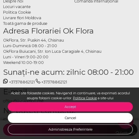
Despre noi
Comandă Internațional
Locuri vacante
Politica Cookie
Livrare flori Moldova
Toată gama de produse
Adresa Florariei Ok Flora
OkFlora, Str. Puskin 44, Chisinau
Luni-Duminică 08:00 - 21:00
OkFlora Buiucani, Str. Ion Luca Caragiale 4, Chisinau
Luni - Vineri 9:00-20:00
Weekend 10:00-19:00
Sunaţi-ne acum: zilnic 08:00 - 21:00
+37378862121
+37378862121
E-mail
Acest site foloseste cookies. Navigand in continuare, va exprimati acordul
asupra folosirii cookie-urilor.
Politica Cookie
a site-ului
office@livrareflori.md
Accept
Ne puteți contacta:
Cancel
whatsapp
,
messenger
Administreaza Preferintele
ADAUGA IN COS