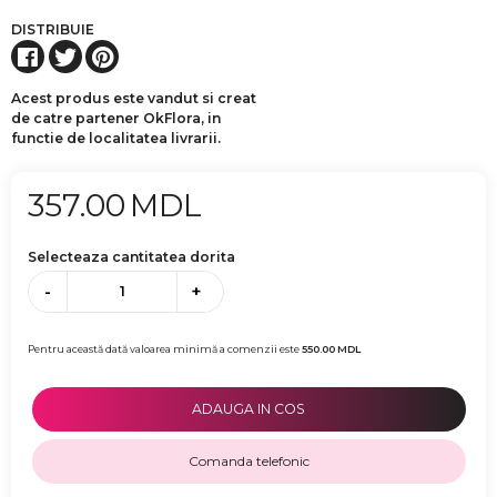
DISTRIBUIE
Acest produs este vandut si creat
de catre partener OkFlora, in
functie de localitatea livrarii.
357.00
MDL
Selecteaza cantitatea dorita
-
+
Pentru această dată valoarea minimă a comenzii este
550.00
MDL
ADAUGA IN COS
Comanda telefonic