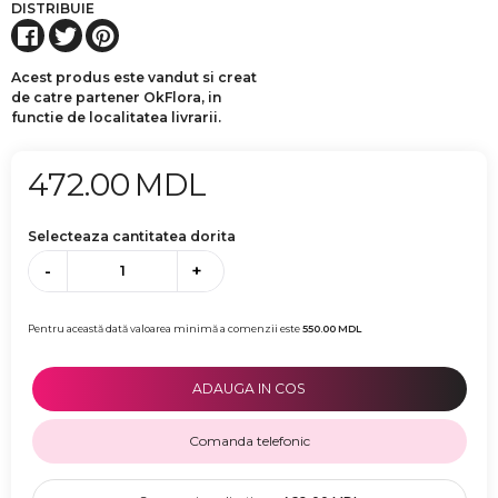
DISTRIBUIE
Acest produs este vandut si creat
de catre partener OkFlora, in
functie de localitatea livrarii.
472.00
MDL
Selecteaza cantitatea dorita
-
+
Pentru această dată valoarea minimă a comenzii este
550.00
MDL
ADAUGA IN COS
Comanda telefonic