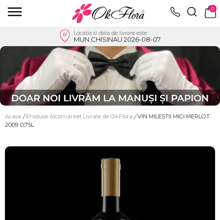
0
Locatia si data de livrare este
MUN.CHISINAU 2026-08-07
Acasa
/
Produse Alcomarket Livrate de OkFlora
/
VIN MILESTII MICI MERLOT
2009 0,75L