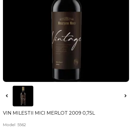
VIN MILESTII MICI MERLOT 2009 0,75L
Model
5562