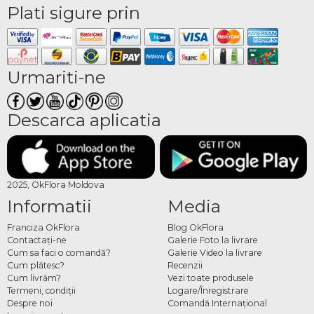
Plati sigure prin
Urmariti-ne
Descarca aplicatia
2025, OkFlora Moldova
Informatii
Media
Franciza OkFlora
Blog OkFlora
Contactaţi-ne
Galerie Foto la livrare
Cum sa faci o comandă?
Galerie Video la livrare
Cum plătesc?
Recenzii
Cum livrăm?
Vezi toate produsele
Termeni, condiţii
Logare/Înregistrare
Despre noi
Comandă Internațional