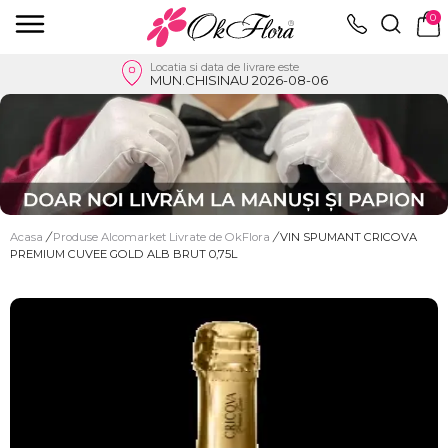
0
Locatia si data de livrare este
MUN.CHISINAU 2026-08-06
Acasa
/
Produse Alcomarket Livrate de OkFlora
/
VIN SPUMANT CRICOVA
PREMIUM CUVEE GOLD ALB BRUT 0,75L