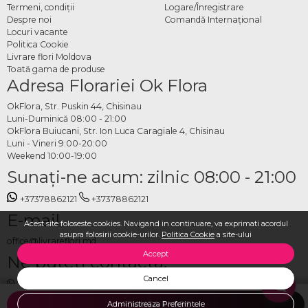
Termeni, condiţii
Logare/Înregistrare
Despre noi
Comandă Internațional
Locuri vacante
Politica Cookie
Livrare flori Moldova
Toată gama de produse
Adresa Florariei Ok Flora
OkFlora, Str. Puskin 44, Chisinau
Luni-Duminică 08:00 - 21:00
OkFlora Buiucani, Str. Ion Luca Caragiale 4, Chisinau
Luni - Vineri 9:00-20:00
Weekend 10:00-19:00
Sunaţi-ne acum: zilnic 08:00 - 21:00
+37378862121
+37378862121
E-mail
Acest site foloseste cookies. Navigand in continuare, va exprimati acordul
asupra folosirii cookie-urilor.
Politica Cookie
a site-ului
office@livrareflori.md
Accept
Ne puteți contacta:
Cancel
whatsapp
,
messenger
Administreaza Preferintele
ADAUGA IN COS