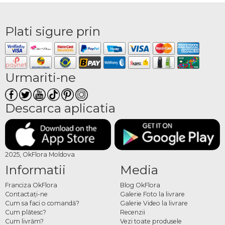
Plati sigure prin
Urmariti-ne
Descarca aplicatia
2025, OkFlora Moldova
Informatii
Media
Franciza OkFlora
Blog OkFlora
Contactaţi-ne
Galerie Foto la livrare
Cum sa faci o comandă?
Galerie Video la livrare
Cum plătesc?
Recenzii
Cum livrăm?
Vezi toate produsele