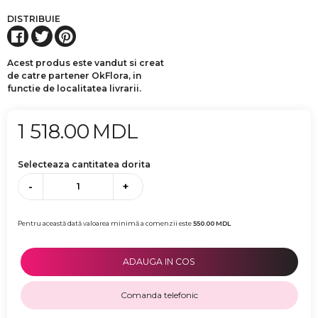
DISTRIBUIE
Acest produs este vandut si creat
de catre partener OkFlora, in
functie de localitatea livrarii.
1 518.00
MDL
Selecteaza cantitatea dorita
-
+
Pentru această dată valoarea minimă a comenzii este
550.00
MDL
ADAUGA IN COS
Comanda telefonic