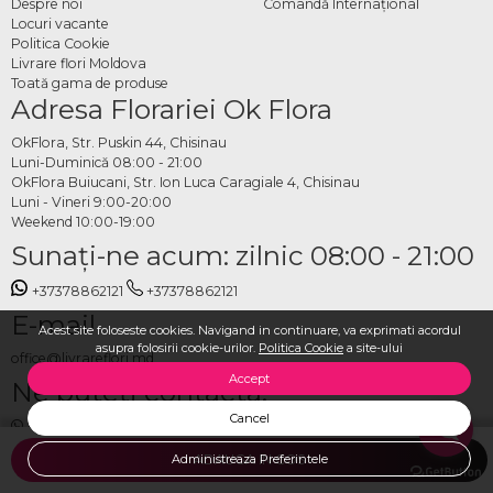
Despre noi
Comandă Internațional
Locuri vacante
Politica Cookie
Livrare flori Moldova
Toată gama de produse
Adresa Florariei Ok Flora
OkFlora, Str. Puskin 44, Chisinau
Luni-Duminică 08:00 - 21:00
OkFlora Buiucani, Str. Ion Luca Caragiale 4, Chisinau
Luni - Vineri 9:00-20:00
Weekend 10:00-19:00
Sunaţi-ne acum: zilnic 08:00 - 21:00
+37378862121
+37378862121
E-mail
Acest site foloseste cookies. Navigand in continuare, va exprimati acordul
asupra folosirii cookie-urilor.
Politica Cookie
a site-ului
office@livrareflori.md
Accept
Ne puteți contacta:
Cancel
whatsapp
,
messenger
Administreaza Preferintele
ADAUGA IN COS