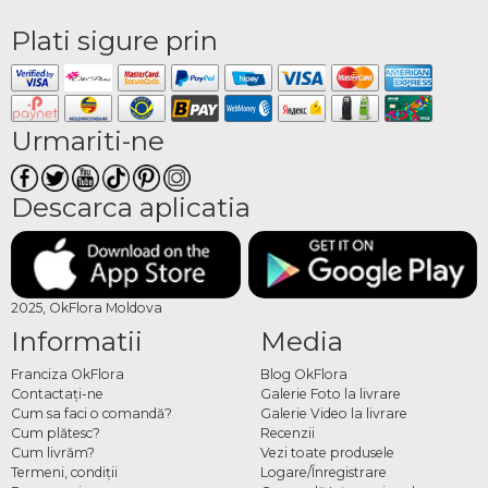
Plati sigure prin
Urmariti-ne
Descarca aplicatia
2025, OkFlora Moldova
Informatii
Media
Franciza OkFlora
Blog OkFlora
Contactaţi-ne
Galerie Foto la livrare
Cum sa faci o comandă?
Galerie Video la livrare
Cum plătesc?
Recenzii
Cum livrăm?
Vezi toate produsele
Termeni, condiţii
Logare/Înregistrare