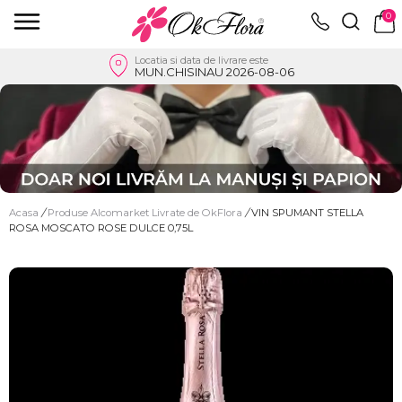
0
Locatia si data de livrare este
MUN.CHISINAU 2026-08-06
Acasa
/
Produse Alcomarket Livrate de OkFlora
/
VIN SPUMANT STELLA
ROSA MOSCATO ROSE DULCE 0,75L