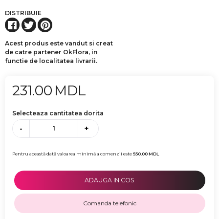
DISTRIBUIE
Acest produs este vandut si creat
de catre partener OkFlora, in
functie de localitatea livrarii.
231.00
MDL
Selecteaza cantitatea dorita
-
+
Pentru această dată valoarea minimă a comenzii este
550.00
MDL
ADAUGA IN COS
Comanda telefonic