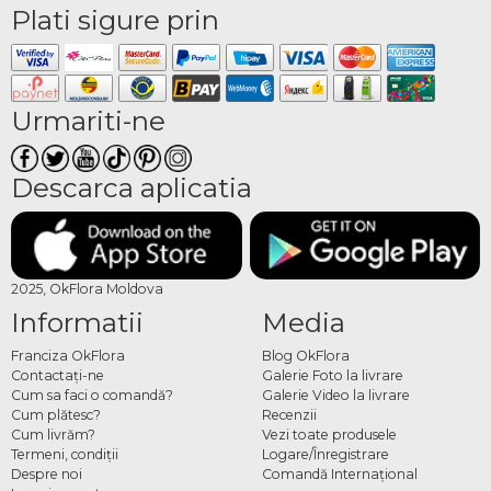
Plati sigure prin
Urmariti-ne
Descarca aplicatia
2025, OkFlora Moldova
Informatii
Media
Franciza OkFlora
Blog OkFlora
Contactaţi-ne
Galerie Foto la livrare
Cum sa faci o comandă?
Galerie Video la livrare
Cum plătesc?
Recenzii
Cum livrăm?
Vezi toate produsele
Termeni, condiţii
Logare/Înregistrare
Despre noi
Comandă Internațional