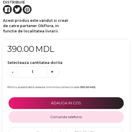
DISTRIBUIE
Acest produs este vandut si creat
de catre partener OkFlora, in
functie de localitatea livrarii.
390.00
MDL
Selecteaza cantitatea dorita
-
+
Pentru această dată valoarea minimă a comenzii este
550.00
MDL
ADAUGA IN COS
Comanda telefonic