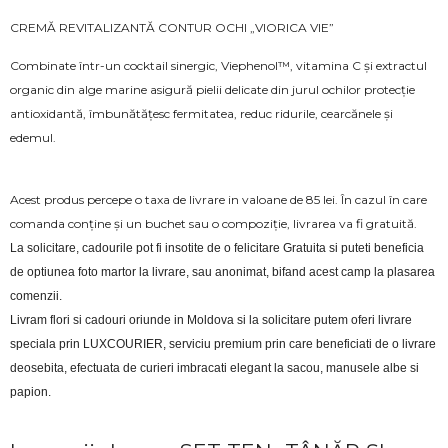
CREMĂ REVITALIZANTĂ CONTUR OCHI „VIORICA VIE”
Combinate într-un cocktail sinergic, Viephenol™, vitamina C și extractul
organic din alge marine asigură pielii delicate din jurul ochilor protecție
antioxidantă, îmbunătățesc fermitatea, reduc ridurile, cearcănele și
edemul.
Acest produs percepe o taxa de livrare in valoane de 85 lei. În cazul în care
comanda conține și un buchet sau o compoziție, livrarea va fi gratuită.
La solicitare, cadourile pot fi insotite de o felicitare Gratuita si puteti beneficia 
de optiunea foto martor la livrare, sau anonimat, bifand acest camp la plasarea 
comenzii.
Livram flori si cadouri oriunde in Moldova si la solicitare putem oferi livrare 
speciala prin LUXCOURIER, serviciu premium prin care beneficiati de o livrare 
deosebita, efectuata de curieri imbracati elegant la sacou, manusele albe si 
papion.