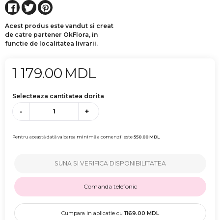
Acest produs este vandut si creat
de catre partener OkFlora, in
functie de localitatea livrarii.
1 179.00
MDL
Selecteaza cantitatea dorita
-
+
Pentru această dată valoarea minimă a comenzii este
550.00
MDL
SUNA SI VERIFICA DISPONIBILITATEA
Comanda telefonic
Cumpara in aplicatie cu
1169.00
MDL