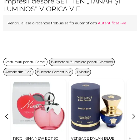
Impresii despre SET TEN „TÂNĂR ȘI
LUMINOS” VIORICA VIE
Pentru a lasa o recenzie trebuie sa fiti autentificati
Autentificati-va
Parfumuri pentru Femei
Buchete si Butoniere pentru Vornicei
Arcade din Flori
Buchete Comestibile
1 Martie
RICCI NINA NEW EDT 50
VERSACE DYLAN BLUE
Hugo 