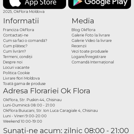
2025, OkFlora Moldova
Informatii
Media
Franciza OkFlora
Blog OkFlora
Contactaţi-ne
Galerie Foto la livrare
Cum sa faci o comandă?
Galerie Video la livrare
Cum plătesc?
Recenzii
Cum livrăm?
Vezi toate produsele
Termeni, condiţii
Logare/Înregistrare
Despre noi
Comandă Internațional
Locuri vacante
Politica Cookie
Livrare flori Moldova
Toată gama de produse
Adresa Florariei Ok Flora
OkFlora, Str. Puskin 44, Chisinau
Luni-Duminică 08:00 - 21:00
OkFlora Buiucani, Str. Ion Luca Caragiale 4, Chisinau
Luni - Vineri 9:00-20:00
Weekend 10:00-19:00
Sunaţi-ne acum: zilnic 08:00 - 21:00