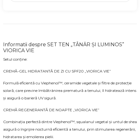
Informatii despre SET TEN „TÂNĂR ȘI LUMINOS”
VIORICA VIE
Setul conține:
CREMĂ-GEL HIDRATANTĂ DE ZI CU SPF20 „VIORICA VIE”
Formulă eficientă cu Viephenol™, ceramide vegetale și filtre de protecție
solară, care previne îmbătrânirea prematură a tenului, îl hidratează intens
și asigură o barieră UV sigură.
CREMĂ REGENERANTĂ DE NOAPTE „VIORICA VIE”
Combinația perfectă dintre Viephenol™, squalanul vegetal și untul de shea
asigură o îngrijire nocturnă eficientă a tenului, prin stimularea regenerării,
hidratarea și emolierea pielii.