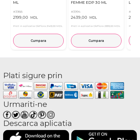
ML
FEMME EDP 30 ML
Le Pa
#3988
#3994
#4014
2199,00
2439,00
2789
MDL
MDL
Pret in aplicatia OkFlora
2149,00 MDL
Pret in aplicatia OkFlora
2339,00 MDL
Pret in 
Cumpara
Cumpara
Plati sigure prin
Urmariti-ne
Descarca aplicatia