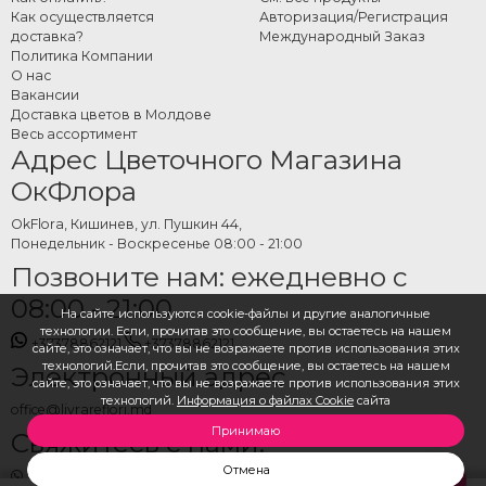
Как осуществляется
Авторизация/Регистрация
доставка?
Международный Заказ
Политика Компании
О нас
Вакансии
Доставка цветов в Молдове
Весь ассортимент
Адрес Цветочного Магазина
ОкФлора
OkFlora, Кишинев, ул. Пушкин 44,
Понедельник - Воскресенье 08:00 - 21:00
Позвоните нам: ежедневно с
08:00 - 21:00
На сайте используются cookie-файлы и другие аналогичные
технологии. Если, прочитав это сообщение, вы остаетесь на нашем
+37378862121
+37378862121
сайте, это означает, что вы не возражаете против использования этих
технологий.Если, прочитав это сообщение, вы остаетесь на нашем
Электронный адрес
сайте, это означает, что вы не возражаете против использования этих
технологий.
Информация о файлах Cookie
сайта
office@livrareflori.md
Принимаю
Свяжитесь с нами:
Отмена
whatsapp
,
messenger