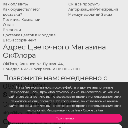
Как оплатить?
См. все продукты
Как осуществляется
Авторизация/Регистрация
доставка?
Международный Заказ
Политика Компании
О нас
Вакансии
Доставка цветов в Молдове
Весь ассортимент
Адрес Цветочного Магазина
ОкФлора
OkFlora, Кишинев, ул. Пушкин 44,
Понедельник - Воскресенье 08:00 - 21:00
Позвоните нам: ежедневно с
08:00 - 21:00
На сайте используются cookie-файлы и другие аналогичные
технологии. Если, прочитав это сообщение, вы остаетесь на нашем
+37378862121
+37378862121
сайте, это означает, что вы не возражаете против использования этих
технологий.Если, прочитав это сообщение, вы остаетесь на нашем
Электронный адрес
сайте, это означает, что вы не возражаете против использования этих
технологий.
Информация о файлах Cookie
сайта
office@livrareflori.md
Принимаю
Свяжитесь с нами: