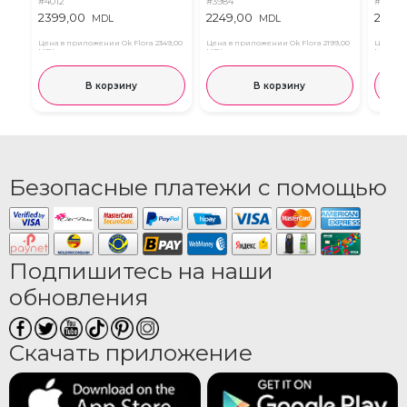
#4012
#3984
#4013
2399,00
2249,00
2189,
MDL
MDL
Цена в приложении Ok Flora
2349,00
Цена в приложении Ok Flora
2199,00
Цена в 
MDL
MDL
MDL
В корзину
В корзину
Безопасные платежи с помощью
Подпишитесь на наши
обновления
Скачать приложение