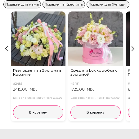
Подарки для мамы
Подарки на Крестины
Подарки для Женщин
Разноцветная Эустома в
Средняя Lux коробка с
Коро
Корзине
эустомой
Роза
#2485
#2481
#2854
2415,00
1725,00
899,
MDL
MDL
Цена в приложении Ok Flora
2345,00
Цена в приложении Ok Flora
1675,00
Цена в 
MDL
MDL
MDL
В корзину
В корзину