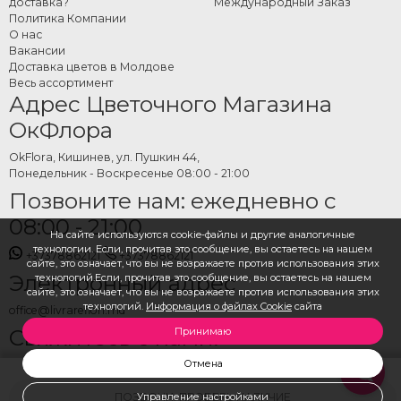
доставка?
Международный Заказ
Политика Компании
О нас
Вакансии
Доставка цветов в Молдове
Весь ассортимент
Адрес Цветочного Магазина
ОкФлора
OkFlora, Кишинев, ул. Пушкин 44,
Понедельник - Воскресенье 08:00 - 21:00
Позвоните нам: ежедневно с
08:00 - 21:00
На сайте используются cookie-файлы и другие аналогичные
технологии. Если, прочитав это сообщение, вы остаетесь на нашем
+37378862121
+37378862121
сайте, это означает, что вы не возражаете против использования этих
Электронный адрес
технологий.Если, прочитав это сообщение, вы остаетесь на нашем
сайте, это означает, что вы не возражаете против использования этих
технологий.
Информация о файлах Cookie
сайта
office@livrareflori.md
Свяжитесь с нами:
Принимаю
Отмена
whatsapp
,
messenger
ПОЗВОНИ, ПРОВЕРЬ НАЛИЧИЕ
Управление настройками