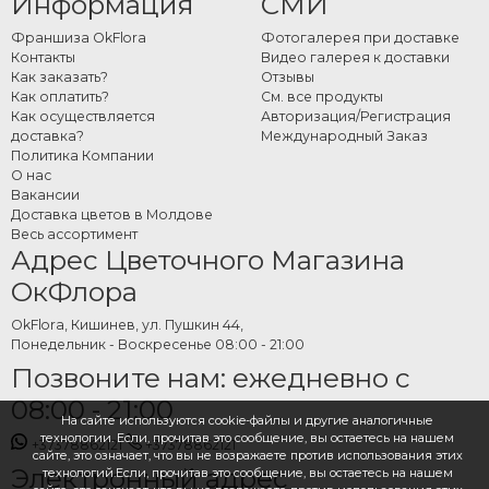
Информация
СМИ
Франшиза OkFlora
Фотогалерея при доставке
Контакты
Видео галерея к доставки
Как заказать?
Отзывы
Как оплатить?
См. все продукты
Как осуществляется
Авторизация/Регистрация
доставка?
Международный Заказ
Политика Компании
О нас
Вакансии
Доставка цветов в Молдове
Весь ассортимент
Адрес Цветочного Магазина
ОкФлора
OkFlora, Кишинев, ул. Пушкин 44,
Понедельник - Воскресенье 08:00 - 21:00
Позвоните нам: ежедневно с
08:00 - 21:00
На сайте используются cookie-файлы и другие аналогичные
технологии. Если, прочитав это сообщение, вы остаетесь на нашем
+37378862121
+37378862121
сайте, это означает, что вы не возражаете против использования этих
Электронный адрес
технологий.Если, прочитав это сообщение, вы остаетесь на нашем