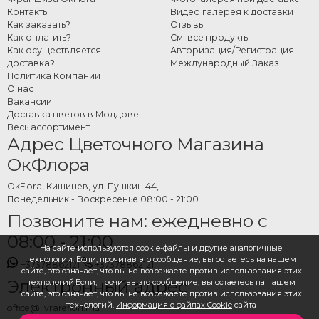
Контакты
Видео галерея к доставки
Как заказать?
Отзывы
Как оплатить?
См. все продукты
Как осуществляется
Авторизация/Регистрация
доставка?
Международный Заказ
Политика Компании
О нас
Вакансии
Доставка цветов в Молдове
Весь ассортимент
Адрес Цветочного Магазина
ОкФлора
OkFlora, Кишинев, ул. Пушкин 44,
Понедельник - Воскресенье 08:00 - 21:00
Позвоните нам: ежедневно с
08:00 - 21:00
На сайте используются cookie-файлы и другие аналогичные
технологии. Если, прочитав это сообщение, вы остаетесь на нашем
+37378862121
+37378862121
сайте, это означает, что вы не возражаете против использования этих
Электронный адрес
технологий.Если, прочитав это сообщение, вы остаетесь на нашем
сайте, это означает, что вы не возражаете против использования этих
технологий.
Информация о файлах Cookie
сайта
office@livrareflori.md