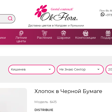
Пон-Вс: 8:
+37
Доставка цветов в Молдове и Румынии
ики
Летние
Растения
Шарики
Композиции
Подар
цветы
Хлопок в Черной Бумаге
Модель
6415
DISTRIBUIE