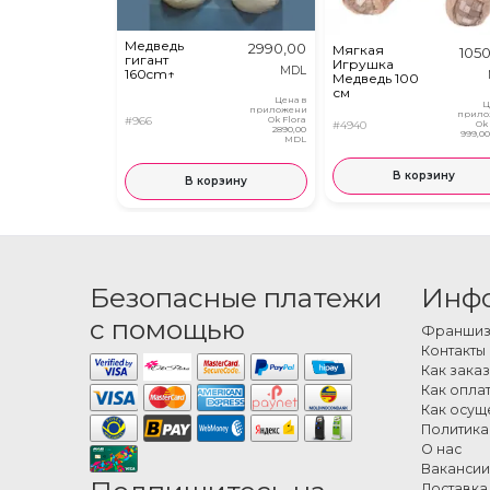
Медведь
2990,00
Мягкая
105
гигант
Игрушка
MDL
160cm↑
Медведь 100
см
Цена в
Ц
приложении
прило
#966
Ok Flora
#4940
Ok
2890,00
999,0
MDL
В корзину
В корзину
Безопасные платежи
Инф
с помощью
Франшиза
Контакты
Как заказ
Как оплат
Как осущ
Политика
О нас
Вакансии
Доставка