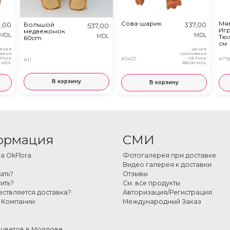
Сова-шарик
Мя
0,00
Большой
337,00
537,00
Иг
медвежонок
MDL
MDL
MDL
Тюл
60cm
см
ена в
Цена в
жении
приложении
 Flora
#3407
Ok Flora
#79
#11
0 MDL
330,00 MDL
В корзину
В корзину
ормация
СМИ
 OkFlora
Фотогалерея при доставке
Видео галерея к доставки
ать?
Отзывы
ить?
См. все продукты
ествляется доставка?
Авторизация/Регистрация
 Компании
Международный Заказ
 цветов в Молдове