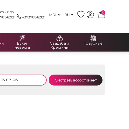
00 - 21:00
0
MDL
RU
378862121
+37378862121
ки
Букет
Свадьба и
Траурные
невесты
Крестины
Смотреть ассортимент