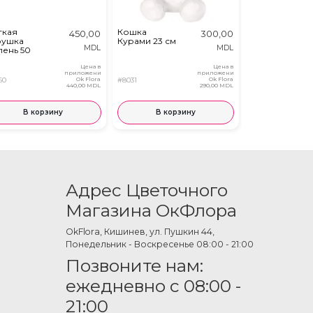
гкая
Кошка
Плюшевая
450,00
300,00
рушка
Курами 23 см
игрушка -
MDL
MDL
ень 50
Лошадь
Цена в
Цена в
приложении
приложении
60
Ok Flora
#8031
Ok Flora
#8359
440,00 MDL
290,00 MDL
В корзину
В корзину
В кор
Адрес Цветочного
Магазина ОкФлора
OkFlora, Кишинев, ул. Пушкин 44,
Понедельник - Воскресенье 08:00 - 21:00
Позвоните нам:
ежедневно с 08:00 -
21:00