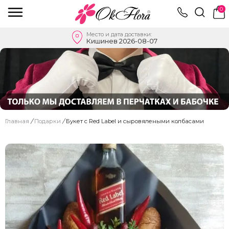
0
Место и дата доставки:
Кишинев 2026-08-07
Главная
/
Подарки
/
Букет с Red Label и сыровялеными колбасами