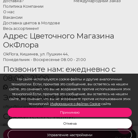
доставка?
Международный Заказ
Политика Компании
О нас
Вакансии
Доставка цветов в Молдове
Весь ассортимент
Адрес Цветочного Магазина
ОкФлора
OkFlora, Кишинев, ул. Пушкин 44,
Понедельник - Воскресенье 08:00 - 21:00
Позвоните нам: ежедневно с
08:00 - 21:00
На сайте используются cookie-файлы и другие аналогичные
технологии. Если, прочитав это сообщение, вы остаетесь на нашем
+37378862121
+37378862121
сайте, это означает, что вы не возражаете против использования этих
технологий.Если, прочитав это сообщение, вы остаетесь на нашем
Электронный адрес
сайте, это означает, что вы не возражаете против использования этих
технологий.
Информация о файлах Cookie
сайта
office@livrareflori.md
Принимаю
Свяжитесь с нами:
Отмена
whatsapp
,
messenger
Управление настройками
ДОБАВИТЬ В КОРЗИНУ