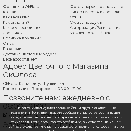
Франшиза OkFlora
Фотогалерея при доставке
Контакты
Видео галерея к доставки
Как заказать?
Отзывы
Как оплатить?
См. все продукты
Как осуществляется
Авторизация/Регистрация
доставка?
Международный Заказ
Политика Компании
О нас
Вакансии
Доставка цветов в Молдове
Весь ассортимент
Адрес Цветочного Магазина
ОкФлора
OkFlora, Кишинев, ул. Пушкин 44,
Понедельник - Воскресенье 08:00 - 21:00
Позвоните нам: ежедневно с
08:00 - 21:00
На сайте используются cookie-файлы и другие аналогичные
технологии. Если, прочитав это сообщение, вы остаетесь на нашем
+37378862121
+37378862121
сайте, это означает, что вы не возражаете против использования этих
технологий.Если, прочитав это сообщение, вы остаетесь на нашем
Электронный адрес
сайте, это означает, что вы не возражаете против использования этих