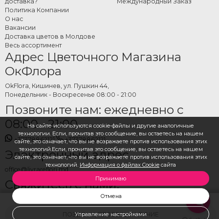
доставка?
Международный Заказ
Политика Компании
О нас
Вакансии
Доставка цветов в Молдове
Весь ассортимент
Адрес Цветочного Магазина
ОкФлора
OkFlora, Кишинев, ул. Пушкин 44,
Понедельник - Воскресенье 08:00 - 21:00
Позвоните нам: ежедневно с
08:00 - 21:00
На сайте используются cookie-файлы и другие аналогичные
технологии. Если, прочитав это сообщение, вы остаетесь на нашем
+37378862121
+37378862121
сайте, это означает, что вы не возражаете против использования этих
технологий.Если, прочитав это сообщение, вы остаетесь на нашем
Электронный адрес
сайте, это означает, что вы не возражаете против использования этих
технологий.
Информация о файлах Cookie
сайта
office@livrareflori.md
Принимаю
Свяжитесь с нами:
Отмена
whatsapp
,
messenger
ПОЗВОНИ, ПРОВЕРЬ НАЛИЧИЕ
Управление настройками