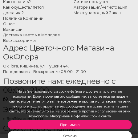
Как оплатить?
См. все продукты
Как осуществляется
Авторизация/Регистрация
доставка?
Международный Заказ
Политика Компании
О нас
Вакансии
Доставка цветов в Молдове
Весь ассортимент
Адрес Цветочного Магазина
ОкФлора
OkFlora, Кишинев, ул. Пушкин 44,
Понедельник - Воскресенье 08:00 - 21:00
Позвоните нам: ежедневно с
08:00 - 21:00
На сайте используются cookie-файлы и другие аналогичные
технологии. Если, прочитав это сообщение, вы остаетесь на нашем
+37378862121
+37378862121
сайте, это означает, что вы не возражаете против использования этих
технологий.Если, прочитав это сообщение, вы остаетесь на нашем
Электронный адрес
сайте, это означает, что вы не возражаете против использования этих
технологий.
Информация о файлах Cookie
сайта
office@livrareflori.md
Принимаю
Свяжитесь с нами:
Отмена
whatsapp
,
messenger