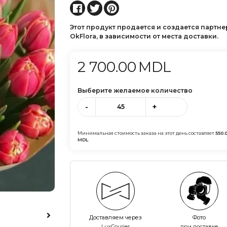
Этот продукт продается и создается партн
OkFlora, в зависимости от места доставки.
2 700.00
MDL
Выберите желаемое количество
-
+
Минимальная стоимость заказа на этот день составляет
550.
MDL
Доставляем через
Фото
LuxCourier
при доставке