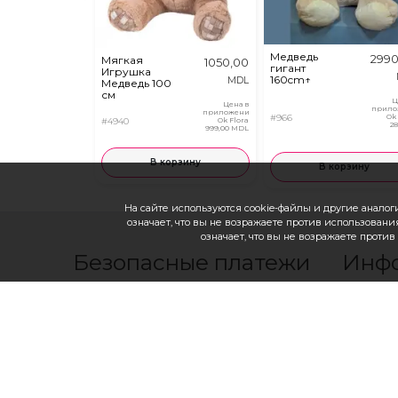
Медведь
2990
Мягкая
1050,00
гигант
Игрушка
160cm↑
MDL
Медведь 100
см
Ц
Цена в
прило
приложении
#966
Ok
#4940
Ok Flora
2
999,00 MDL
В корзину
В корзину
На сайте используются cookie-файлы и другие аналоги
означает, что вы не возражаете против использования
означает, что вы не возражаете проти
Безопасные платежи
Инф
с помощью
Франшиза
Контакты
Как заказ
Как оплат
Как осущ
Политика
О нас