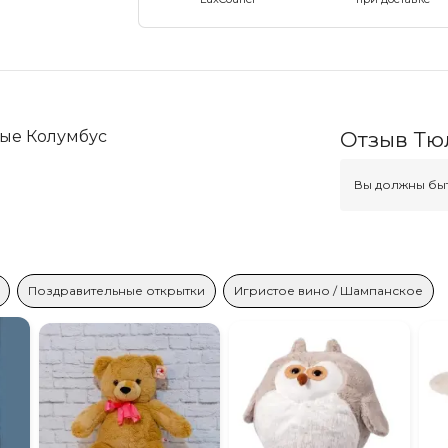
ые Колумбус
Отзыв Тю
Вы должны быт
Поздравительные открытки
Игристое вино / Шампанское