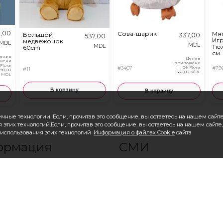
,00
Сова-шарик
Мя
Большой
337,00
537,00
Иг
медвежонок
MDL
MDL
MDL
Тюл
60cm
см
ена в
Цена в
жении
приложении
 Flora
#3407
Ok Flora
#79
#11
890,00
330,00 MDL
MDL
В корзину
В корзину
чные технологии. Если, прочитав это сообщение, вы остаетесь на нашем сайте,
 этих технологий.Если, прочитав это сообщение, вы остаетесь на нашем сайте,
в использования этих технологий.
Информация о файлах Cookie
сайта
ормация
СМИ
 OkFlora
Фотогалерея при доставке
Видео галерея к доставки
ать?
Отзывы
ить?
См. все продукты
ествляется доставка?
Авторизация/Регистрация
 Компании
Международный Заказ