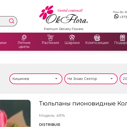
Пон-Вс: 8:
+37
Доставка цветов в Молдове и Румынии
ики
Летние
Растения
Шарики
Композиции
Подар
цветы
Тюльпаны пионовидные Ко
Модель
4974
DISTRIBUIE