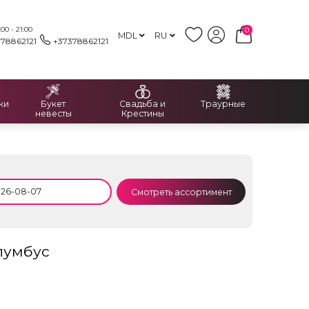
00 - 21:00
0
MDL
RU
378862121
+37378862121
ки
Букет
Свадьба и
Траурные
невесты
Крестины
Смотреть ассортимент
лумбус