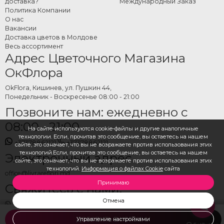
доставка?
Международный Заказ
Политика Компании
О нас
Вакансии
Доставка цветов в Молдове
Весь ассортимент
Адрес Цветочного Магазина
ОкФлора
OkFlora, Кишинев, ул. Пушкин 44,
Понедельник - Воскресенье 08:00 - 21:00
Позвоните нам: ежедневно с
08:00 - 21:00
На сайте используются cookie-файлы и другие аналогичные
технологии. Если, прочитав это сообщение, вы остаетесь на нашем
+37378862121
+37378862121
сайте, это означает, что вы не возражаете против использования этих
технологий.Если, прочитав это сообщение, вы остаетесь на нашем
Электронный адрес
сайте, это означает, что вы не возражаете против использования этих
технологий.
Информация о файлах Cookie
сайта
office@livrareflori.md
Принимаю
Свяжитесь с нами:
Отмена
whatsapp
,
messenger
Управление настройками
ДОБАВИТЬ В КОРЗИНУ