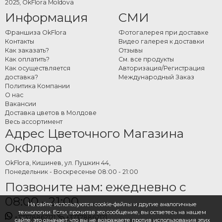
2025, OkFlora Moldova
Информация
СМИ
Франшиза OkFlora
Фотогалерея при доставке
Контакты
Видео галерея к доставки
Как заказать?
Отзывы
Как оплатить?
См. все продукты
Как осуществляется
Авторизация/Регистрация
доставка?
Международный Заказ
Политика Компании
О нас
Вакансии
Доставка цветов в Молдове
Весь ассортимент
Адрес Цветочного Магазина
ОкФлора
OkFlora, Кишинев, ул. Пушкин 44,
Понедельник - Воскресенье 08:00 - 21:00
Позвоните нам: ежедневно с
08:00 - 21:00
На сайте используются cookie-файлы и другие аналогичные
технологии. Если, прочитав это сообщение, вы остаетесь на нашем
+37378862121
+37378862121
сайте, это означает, что вы не возражаете против использования этих