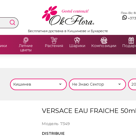
Пон-Вс: 8:
+37
Бесплатная доставка в Кишиневе и Бухаресте
ики
Летние
Растения
Шарики
Композиции
Подар
цветы
VERSACE EAU FRAICHE 50m
Модель
7349
DISTRIBUIE