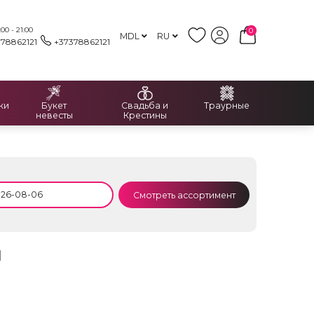
00 - 21:00
0
MDL
RU
378862121
+37378862121
ки
Букет
Свадьба и
Траурные
невесты
Крестины
Смотреть ассортимент
l