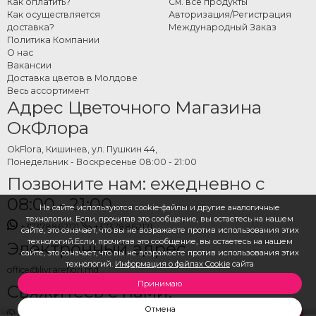
Как оплатить?
См. все продукты
Как осуществляется
Авторизация/Регистрация
доставка?
Международный Заказ
Политика Компании
О нас
Вакансии
Доставка цветов в Молдове
Весь ассортимент
Адрес Цветочного Магазина
ОкФлора
OkFlora, Кишинев, ул. Пушкин 44,
Понедельник - Воскресенье 08:00 - 21:00
Позвоните нам: ежедневно с
08:00 - 21:00
На сайте используются cookie-файлы и другие аналогичные
технологии. Если, прочитав это сообщение, вы остаетесь на нашем
+37378862121
+37378862121
сайте, это означает, что вы не возражаете против использования этих
технологий.Если, прочитав это сообщение, вы остаетесь на нашем
Электронный адрес
сайте, это означает, что вы не возражаете против использования этих
технологий.
Информация о файлах Cookie
сайта
office@livrareflori.md
Принимаю
Свяжитесь с нами:
Отмена
whatsapp
,
messenger