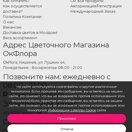
Как оплатить?
См. все продукты
Как осуществляется
Авторизация/Регистрация
доставка?
Международный Заказ
Политика Компании
О нас
Вакансии
Доставка цветов в Молдове
Весь ассортимент
Адрес Цветочного Магазина
ОкФлора
OkFlora, Кишинев, ул. Пушкин 44,
Понедельник - Воскресенье 08:00 - 21:00
Позвоните нам: ежедневно с
08:00 - 21:00
На сайте используются cookie-файлы и другие аналогичные
технологии. Если, прочитав это сообщение, вы остаетесь на нашем
+37378862121
+37378862121
сайте, это означает, что вы не возражаете против использования этих
технологий.Если, прочитав это сообщение, вы остаетесь на нашем
Электронный адрес
сайте, это означает, что вы не возражаете против использования этих
технологий.
Информация о файлах Cookie
сайта
office@livrareflori.md
Принимаю
Свяжитесь с нами:
Отмена
whatsapp
,
messenger