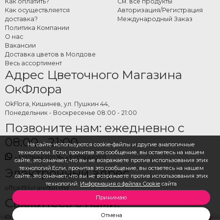
Как оплатить?
См. все продукты
Как осуществляется
Авторизация/Регистрация
доставка?
Международный Заказ
Политика Компании
О нас
Вакансии
Доставка цветов в Молдове
Весь ассортимент
Адрес Цветочного Магазина
ОкФлора
OkFlora, Кишинев, ул. Пушкин 44,
Понедельник - Воскресенье 08:00 - 21:00
Позвоните нам: ежедневно с
08:00 - 21:00
На сайте используются cookie-файлы и другие аналогичные
технологии. Если, прочитав это сообщение, вы остаетесь на нашем
+37378862121
+37378862121
сайте, это означает, что вы не возражаете против использования этих
технологий.Если, прочитав это сообщение, вы остаетесь на нашем
Электронный адрес
сайте, это означает, что вы не возражаете против использования этих
технологий.
Информация о файлах Cookie
сайта
office@livrareflori.md
Принимаю
Свяжитесь с нами:
Отмена
whatsapp
,
messenger