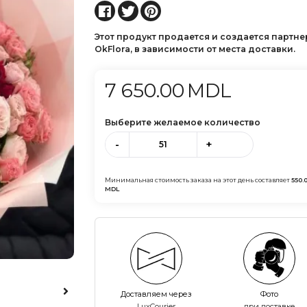
Этот продукт продается и создается партн
OkFlora, в зависимости от места доставки.
7 650.00
MDL
Выберите желаемое количество
-
+
Минимальная стоимость заказа на этот день составляет
550.
MDL
Доставляем через
Фото
LuxCourier
при доставке