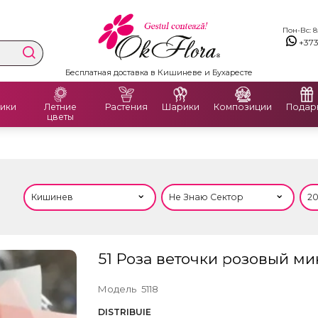
Пон-Вс: 8:
+37
Бесплатная доставка в Кишиневе и Бухаресте
ики
Летние
Растения
Шарики
Композиции
Подар
цветы
51 Роза веточки розовый ми
Модель
5118
DISTRIBUIE