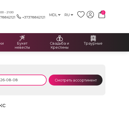
00 - 21:00
0
MDL
RU
378862121
+37378862121
ки
Букет
Свадьба и
Траурные
невесты
Крестины
Смотреть ассортимент
кс