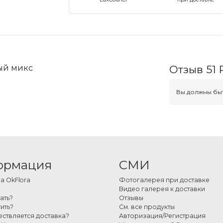
вый микс
Отзыв 51 
Вы должны быт
ормация
СМИ
 OkFlora
Фотогалерея при доставке
Видео галерея к доставки
ать?
Отзывы
ить?
См. все продукты
ествляется доставка?
Авторизация/Регистрация