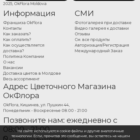
2025, OkFlora Moldova
Информация
СМИ
Франшиза OkFlora
Фотогалерея при доставке
Контакты
Видео галерея к доставки
Как заказать?
Отзывы
Как оплатить?
См. все продукты
Как осуществляется
Авторизация/Регистрация
доставка?
Международный Заказ
Политика Компании
О нас
Вакансии
Доставка цветов в Молдове
Весь ассортимент
Адрес Цветочного Магазина
ОкФлора
OkFlora, Кишинев, ул. Пушкин 44,
Понедельник - Воскресенье 08:00 - 21:00
Позвоните нам: ежедневно с
08:00 - 21:00
На сайте используются cookie-файлы и другие аналогичные
технологии. Если, прочитав это сообщение, вы остаетесь на нашем
+37378862121
+37378862121