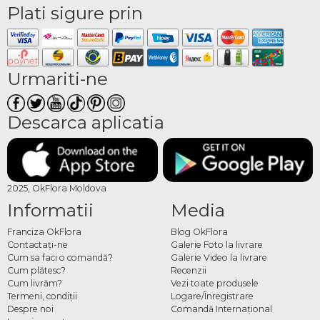
Plati sigure prin
Urmariti-ne
Descarca aplicatia
2025, OkFlora Moldova
Informatii
Media
Franciza OkFlora
Blog OkFlora
Contactaţi-ne
Galerie Foto la livrare
Cum sa faci o comandă?
Galerie Video la livrare
Cum plătesc?
Recenzii
Cum livrăm?
Vezi toate produsele
Termeni, condiţii
Logare/Înregistrare
Despre noi
Comandă Internațional